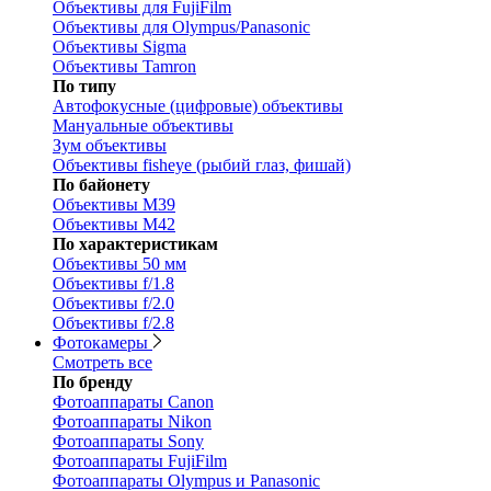
Объективы для FujiFilm
Объективы для Olympus/Panasonic
Объективы Sigma
Объективы Tamron
По типу
Автофокусные (цифровые) объективы
Мануальные объективы
Зум объективы
Объективы fisheye (рыбий глаз, фишай)
По байонету
Объективы M39
Объективы M42
По характеристикам
Объективы 50 мм
Объективы f/1.8
Объективы f/2.0
Объективы f/2.8
Фотокамеры
Смотреть все
По бренду
Фотоаппараты Canon
Фотоаппараты Nikon
Фотоаппараты Sony
Фотоаппараты FujiFilm
Фотоаппараты Olympus и Panasonic