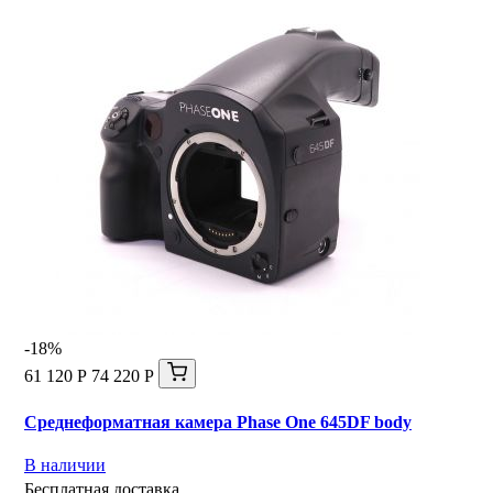
-18%
61 120 Р
74 220 Р
Среднеформатная камера Phase One 645DF body
В наличии
Бесплатная доставка