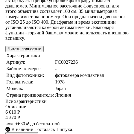
автофокуса. При фокусировке фотографу помогает
дальномер. Минимальное расстояние фокусировки для
этого объектива составляет 100 см. 35-миллиметровая
камера имеет экспонометр. Она предназначена для пленок
от ISO 25 до ISO 400. Диафрагма и время экспозиции
устанавливаются камерой автоматически. Благодаря
функции «горячий башмак» можно использовать внешнюю
вспышку.
Читать полностью
Характеристики
Артикул:
FC0027236
Байонет камеры:
-
Вид фототехники:
фотокамера компактная
Год выпуска:
1978
Модель:
Japan
Страна производитель:
Япония
Все характеристики
Описание
6 010 Р
4 370 Р
+630 ₽ до бесплатной
-28%
В наличии
- осталась 1 штука!