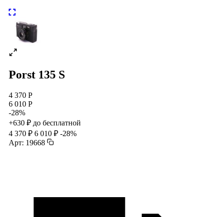
Porst 135 S
4 370 Р
6 010 Р
-28%
+630 ₽ до бесплатной
4 370 ₽
6 010 ₽
-28%
Арт: 19668