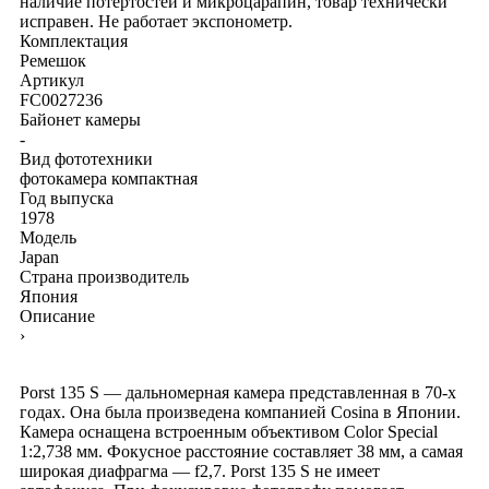
наличие потертостей и микроцарапин, товар технически
исправен. Не работает экспонометр.
Комплектация
Ремешок
Артикул
FC0027236
Байонет камеры
-
Вид фототехники
фотокамера компактная
Год выпуска
1978
Модель
Japan
Страна производитель
Япония
Описание
›
Porst 135 S — дальномерная камера представленная в 70-х
годах. Она была произведена компанией Cosina в Японии.
Камера оснащена встроенным объективом Color Special
1:2,738 мм. Фокусное расстояние составляет 38 мм, а самая
широкая диафрагма — f2,7. Porst 135 S не имеет