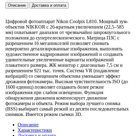
Описание
Доставка и оплата
Цифровой фотоаппарат Nikon Coolpix L810. Мощный зум-
объектив NIKKOR с 26-кратным увеличением (22,5–585
мм) охватывает диапазон от чрезвычайно широкоугольного
положения до супертелескопического. Матрица ПЗС с
разрешением 16 мегапикселей позволяет снимать
невероятно детализированные изображения, выполнять
художественное кадрирование изображений и создавать
удивительные увеличенные варианты изображений
плакатного размера. ЖК монитор с диагональю 7,5 см и
разрешением 921 тыс. точек. Система VR (подавление
вибраций) со смещением объектива уменьшает эффект
дрожания фотокамеры. Высокая чувствительность ISO (до
1600 единиц) позволяет создавать более резкие
изображения при слабом освещении. Функция
обнаружения движения компенсирует движение
фотокамеры и объекта. Режим выбора лучшего снимка
(BSS) выбирает самый резкий из десяти последовательных
снимков. Имеется режим съемки 3D.
Описание
Характеристики
Доставка и оплата