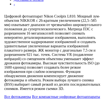
-
Цифровой фотоаппарат Nikon Coolpix L810. Мощный зум-
объектив NIKKOR с 26-кратным увеличением (22,5–585
мм) охватывает диапазон от чрезвычайно широкоугольного
положения до супертелескопического. Матрица ПЗС с
разрешением 16 мегапикселей позволяет снимать
невероятно детализированные изображения, выполнять
художественное кадрирование изображений и создавать
удивительные увеличенные варианты изображений
плакатного размера. ЖК монитор с диагональю 7,5 см и
разрешением 921 тыс. точек. Система VR (подавление
вибраций) со смещением объектива уменьшает эффект
дрожания фотокамеры. Высокая чувствительность ISO (до
1600 единиц) позволяет создавать более резкие
изображения при слабом освещении. Функция
обнаружения движения компенсирует движение
фотокамеры и объекта. Режим выбора лучшего снимка
(BSS) выбирает самый резкий из десяти последовательных
снимков. Имеется режим съемки 3D.
Все фотокамеры
Все компактные цифровые фотоаппараты