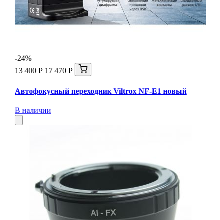
-24%
13 400 Р
17 470 Р
Автофокусный переходник Viltrox NF-E1 новый
В наличии