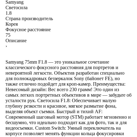
Samyang
Светосила
1.8
Страна производитель
Корея
Фокусное расстояние
75
Описание
›
Samyang 75mm F1.8 — это уникальное сочетание
классического фокусного расстояния для портретов и
невероятной легкости. Объектив разработан специально
для полнокадровых беззеркалок Sony (байонет FE), но
также отлично подойдет для кроп-камер. Преимущества:
Невесомый дизайн: Вес всего 230 грамм! Это один из
самых легких портретных объективов в мире — забудьте об
усталости рук. Светосила F1.8: Обеспечивает малую
глубину резкости и красивое, мягкое размытие фона,
выделяя объект съемки. Быстрый и тихий AF:
Современный шаговый мотор (STM) работает мгновенно и
бесшумно, что идеально подходит как для фото, так и для
видеосъемки. Custom Switch: Умный переключатель на
корпусе позволяет менять функции кольца фокусировки