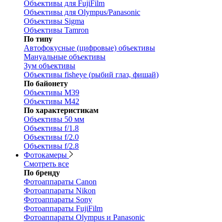
Объективы для FujiFilm
Объективы для Olympus/Panasonic
Объективы Sigma
Объективы Tamron
По типу
Автофокусные (цифровые) объективы
Мануальные объективы
Зум объективы
Объективы fisheye (рыбий глаз, фишай)
По байонету
Объективы M39
Объективы M42
По характеристикам
Объективы 50 мм
Объективы f/1.8
Объективы f/2.0
Объективы f/2.8
Фотокамеры
Смотреть все
По бренду
Фотоаппараты Canon
Фотоаппараты Nikon
Фотоаппараты Sony
Фотоаппараты FujiFilm
Фотоаппараты Olympus и Panasonic