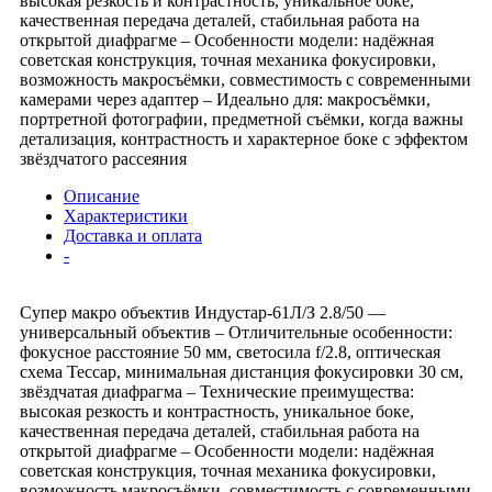
высокая резкость и контрастность, уникальное боке,
качественная передача деталей, стабильная работа на
открытой диафрагме – Особенности модели: надёжная
советская конструкция, точная механика фокусировки,
возможность макросъёмки, совместимость с современными
камерами через адаптер – Идеально для: макросъёмки,
портретной фотографии, предметной съёмки, когда важны
детализация, контрастность и характерное боке с эффектом
звёздчатого рассеяния
Описание
Характеристики
Доставка и оплата
-
Супер макро объектив Индустар-61Л/З 2.8/50 —
универсальный объектив – Отличительные особенности:
фокусное расстояние 50 мм, светосила f/2.8, оптическая
схема Тессар, минимальная дистанция фокусировки 30 см,
звёздчатая диафрагма – Технические преимущества:
высокая резкость и контрастность, уникальное боке,
качественная передача деталей, стабильная работа на
открытой диафрагме – Особенности модели: надёжная
советская конструкция, точная механика фокусировки,
возможность макросъёмки, совместимость с современными