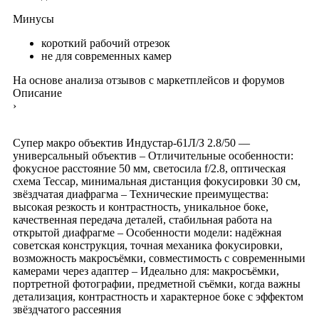
Минусы
короткий рабочий отрезок
не для современных камер
На основе анализа отзывов с маркетплейсов и форумов
Описание
›
Супер макро объектив Индустар-61Л/З 2.8/50 —
универсальный объектив – Отличительные особенности:
фокусное расстояние 50 мм, светосила f/2.8, оптическая
схема Тессар, минимальная дистанция фокусировки 30 см,
звёздчатая диафрагма – Технические преимущества:
высокая резкость и контрастность, уникальное боке,
качественная передача деталей, стабильная работа на
открытой диафрагме – Особенности модели: надёжная
советская конструкция, точная механика фокусировки,
возможность макросъёмки, совместимость с современными
камерами через адаптер – Идеально для: макросъёмки,
портретной фотографии, предметной съёмки, когда важны
детализация, контрастность и характерное боке с эффектом
звёздчатого рассеяния