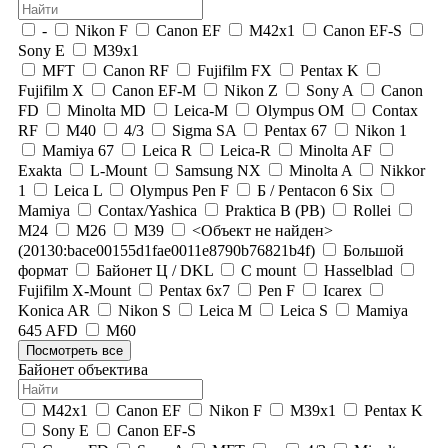
-
Nikon F
Canon EF
M42x1
Canon EF-S
Sony E
M39x1
MFT
Canon RF
Fujifilm FX
Pentax K
Fujifilm X
Canon EF-M
Nikon Z
Sony A
Canon
FD
Minolta MD
Leica-M
Olympus OM
Contax
RF
М40
4/3
Sigma SA
Pentax 67
Nikon 1
Mamiya 67
Leica R
Leica-R
Minolta AF
Exakta
L-Mount
Samsung NX
Minolta A
Nikkor
1
Leica L
Olympus Pen F
Б / Pentacon 6 Six
Mamiya
Contax/Yashica
Praktica B (PB)
Rollei
М24
М26
М39
<Объект не найден>
(20130:bace00155d1fae0011e8790b76821b4f)
Большой
формат
Байонет Ц / DKL
C mount
Hasselblad
Fujifilm X-Mount
Pentax 6x7
Pen F
Icarex
Konica AR
Nikon S
Leica M
Leica S
Mamiya
645 AFD
М60
Посмотреть все
Байонет объектива
M42x1
Canon EF
Nikon F
M39x1
Pentax K
Sony E
Canon EF-S