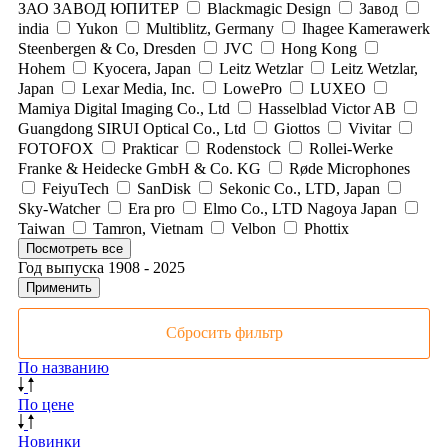
ЗАО ЗАВОД ЮПИТЕР
Blackmagic Design
Завод
india
Yukon
Multiblitz, Germany
Ihagee Kamerawerk
Steenbergen & Co, Dresden
JVC
Hong Kong
Hohem
Kyocera, Japan
Leitz Wetzlar
Leitz Wetzlar,
Japan
Lexar Media, Inc.
LowePro
LUXEO
Mamiya Digital Imaging Co., Ltd
Hasselblad Victor AB
Guangdong SIRUI Optical Co., Ltd
Giottos
Vivitar
FOTOFOX
Prakticar
Rodenstock
Rollei-Werke
Franke & Heidecke GmbH & Co. KG
Røde Microphones
FeiyuTech
SanDisk
Sekonic Co., LTD, Japan
Sky-Watcher
Era pro
Elmo Co., LTD Nagoya Japan
Taiwan
Tamron, Vietnam
Velbon
Phottix
Посмотреть все
Год выпуска
1908
-
2025
Применить
Сбросить фильтр
По названию
По цене
Новинки