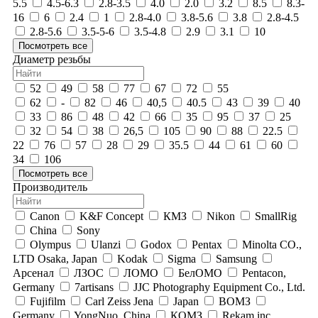
5.5
4.5-6.3
2.8-3.5
4.0
2.0
3.2
8.5
8.3-
16
6
2.4
1
2.8-4.0
3.8-5.6
3.8
2.8-4.5
2.8-5.6
3.5-5-6
3.5-4.8
2.9
3.1
10
Посмотреть все
Диаметр резьбы
52
49
58
77
67
72
55
62
-
82
46
40,5
40.5
43
39
40
33
86
48
42
66
35
95
37
25
32
54
38
26,5
105
90
88
22.5
22
76
57
28
29
35.5
44
61
60
34
106
Посмотреть все
Производитель
Canon
K&F Concept
КМЗ
Nikon
SmallRig
China
Sony
Olympus
Ulanzi
Godox
Pentax
Minolta CO.,
LTD Osaka, Japan
Kodak
Sigma
Samsung
Арсенал
ЛЗОС
ЛОМО
БелОМО
Pentacon,
Germany
7artisans
JJC Photography Equipment Co., Ltd.
Fujifilm
Carl Zeiss Jena
Japan
ВОМЗ
Germany
YongNuo, China
КОМЗ
Rekam inc,