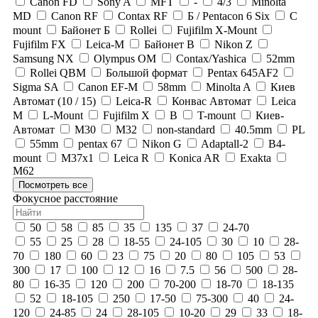
Canon FD
Sony A
MFT
-
4/3
Minolta
MD
Canon RF
Contax RF
Б / Pentacon 6 Six
C
mount
Байонет Б
Rollei
Fujifilm X-Mount
Fujifilm FX
Leica-M
Байонет В
Nikon Z
Samsung NX
Olympus OM
Contax/Yashica
52mm
Rollei QBM
Большой формат
Pentax 645AF2
Sigma SA
Canon EF-M
58mm
Minolta A
Киев
Автомат (10 / 15)
Leica-R
Конвас Автомат
Leica
M
L-Mount
Fujifilm X
В
T-mount
Киев-
Автомат
М30
М32
non-standard
40.5mm
PL
55mm
pentax 67
Nikon G
Adaptall-2
B4-
mount
M37x1
Leica R
Konica AR
Exakta
М62
Посмотреть все
Фокусное расстояние
50
58
85
35
135
37
24-70
55
25
28
18-55
24-105
30
10
28-
70
180
60
23
75
20
80
105
53
300
17
100
12
16
7.5
56
500
28-
80
16-35
120
200
70-200
18-70
18-135
52
18-105
250
17-50
75-300
40
24-
120
24-85
24
28-105
10-20
29
33
18-