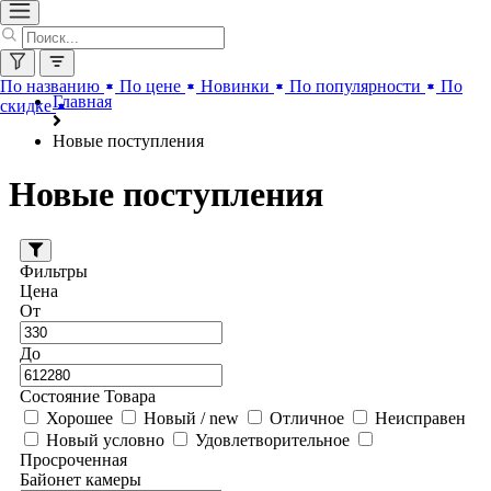
По названию
По цене
Новинки
По популярности
По
Главная
скидке
Новые поступления
Новые поступления
Фильтры
Цена
От
До
Состояние Товара
Хорошее
Новый / new
Отличное
Неисправен
Новый условно
Удовлетворительное
Просроченная
Байонет камеры