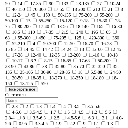
50
14
17-85
90
133
28-135
27
10-24
40-150
70-300
17-55
18-200
210
21
8
12-24
45
150
50-135
75-200
55-200
50-100
15
55-250
15-120
9-18
15-30
28-
75
80-200
17-40
18-56
18-140
165
16-80
10.5
110
17-35
215
240
195
65
68
55-300
450
75-205
125
420-800
360
55-210
4
50-300
12-50
16-70
16-28
15-85
14-45
14-42
14-24
13
12-60
12-45
17-28
12-40
12-35
12-200
11-16
10-18
10-17
8.3
8-15
16-85
17-68
50-200
28-90
43-86
38
35-80
35-70
35-350
35-
135
35-105
30-90
28-85
18
5.5-88
24-50
20-50
18-35
18-270
18-250
18-180
18-
150
18-125
550
Посмотреть все
Светосила
2.8
2
1.8
1.4
4
3.5
3.5-5.6
4-5.6
3.5-4.5
1.7
1.5
4.5
1.2
5.6
2.8-4
8
3.5-6.3
2.5
4.5-5.6
6.3
2.1
4.0-
5.6
0.95
3.3-4.5
1.9
2.2
9
1.1
1.3