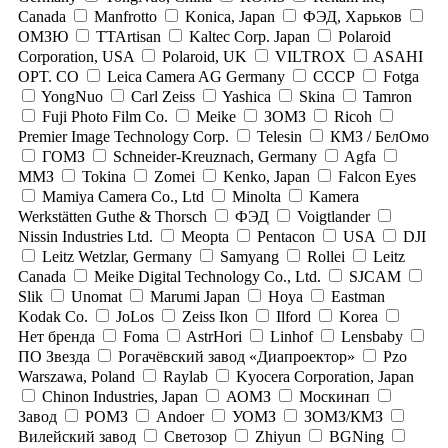
Canada
Manfrotto
Konica, Japan
ФЭД, Харьков
ОМЗЮ
TTArtisan
Kaltec Corp. Japan
Polaroid
Corporation, USA
Polaroid, UK
VILTROX
ASAHI
OPT. CO
Leica Camera AG Germany
СССР
Fotga
YongNuo
Carl Zeiss
Yashica
Skina
Tamron
Fuji Photo Film Co.
Meike
ЗОМЗ
Ricoh
Premier Image Technology Corp.
Telesin
КМЗ / БелОмо
ГОМЗ
Schneider-Kreuznach, Germany
Agfa
ММЗ
Tokina
Zomei
Kenko, Japan
Falcon Eyes
Mamiya Camera Co., Ltd
Minolta
Kamera
Werkstätten Guthe & Thorsch
ФЭД
Voigtlander
Nissin Industries Ltd.
Meopta
Pentacon
USA
DJI
Leitz Wetzlar, Germany
Samyang
Rollei
Leitz
Canada
Meike Digital Technology Co., Ltd.
SJCAM
Slik
Unomat
Marumi Japan
Hoya
Eastman
Kodak Co.
JoLos
Zeiss Ikon
Ilford
Korea
Нет бренда
Foma
AstrHori
Linhof
Lensbaby
ПО Звезда
Рогачёвский завод «Диапроектор»
Pzo
Warszawa, Poland
Raylab
Kyocera Corporation, Japan
Chinon Industries, Japan
АОМЗ
Москинап
Завод
РОМЗ
Andoer
УОМЗ
ЗОМЗ/КМЗ
Вилейский завод
Светозор
Zhiyun
BGNing