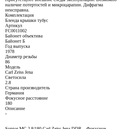
наличие потертостей и микроцарапин. Дифрагма
неисправна.
Комплектация
Бленда
крышки
тубус
Артикул
FC0011002
Байонет объектива
Байонет Б
Год выпуска
1978
Диаметр резьбы
86
Модель
Carl Zeiss Jena
Светосила
2.8
Страна производитель
Германия
Фокусное расстояние
180
Описание
›
Sonnar МС 2.8/180 Carl Zeiss Jena DDR. - Фокусное