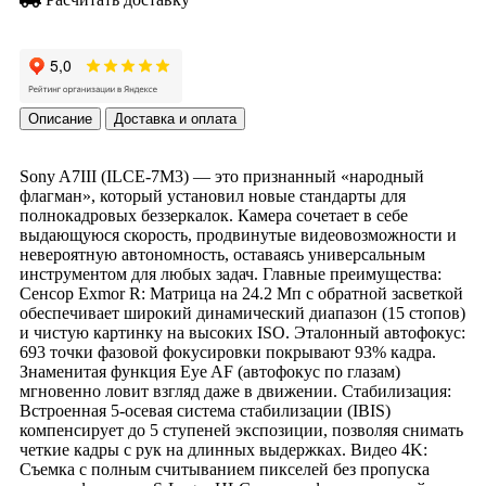
Описание
Доставка и оплата
Sony A7III (ILCE-7M3) — это признанный «народный
флагман», который установил новые стандарты для
полнокадровых беззеркалок. Камера сочетает в себе
выдающуюся скорость, продвинутые видеовозможности и
невероятную автономность, оставаясь универсальным
инструментом для любых задач. Главные преимущества:
Сенсор Exmor R: Матрица на 24.2 Мп с обратной засветкой
обеспечивает широкий динамический диапазон (15 стопов)
и чистую картинку на высоких ISO. Эталонный автофокус:
693 точки фазовой фокусировки покрывают 93% кадра.
Знаменитая функция Eye AF (автофокус по глазам)
мгновенно ловит взгляд даже в движении. Стабилизация:
Встроенная 5-осевая система стабилизации (IBIS)
компенсирует до 5 ступеней экспозиции, позволяя снимать
четкие кадры с рук на длинных выдержках. Видео 4K:
Съемка с полным считыванием пикселей без пропуска