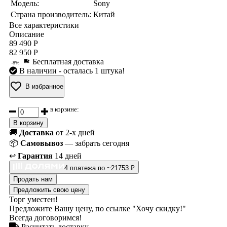
Модель:
Sony
Страна производитель:
Китай
Все характеристики
Описание
89 490 Р
82 950 Р
Бесплатная доставка
-8%
В наличии
- осталась 1 штука!
В избранное
в корзине:
В корзину
🚚
Доставка
от 2-х дней
📦
Самовывоз
— забрать сегодня
↩️
Гарантия
14 дней
4 платежа по ~21753 ₽
Продать нам
Предложить свою цену
Торг уместен!
Предложите Вашу цену, по ссылке "Хочу скидку!"
Всегда договоримся!
Расчитать доставку