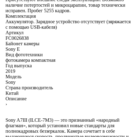
наличие потертостей и микроцарапин, товар технически
исправен. Пробег 5255 кадров.
Комплектация
Аккумулятор. Зарядное устройство отсутствует (зяряжается
с помощью USB-кабеля)
Артикул
FC0026838
Байонет камеры
Sony E
Вид фототехники
фотокамера компактная
Год выпуска
2019
Модель
Sony
Страна производитель
Китай
Описание
›
Sony A7III (ILCE-7M3) — это признанный «народный
флагман», который установил новые стандарты для
полнокадровых беззеркалок. Камера сочетает в себе
выдающуюся скорость, продвинутые видеовозможности и