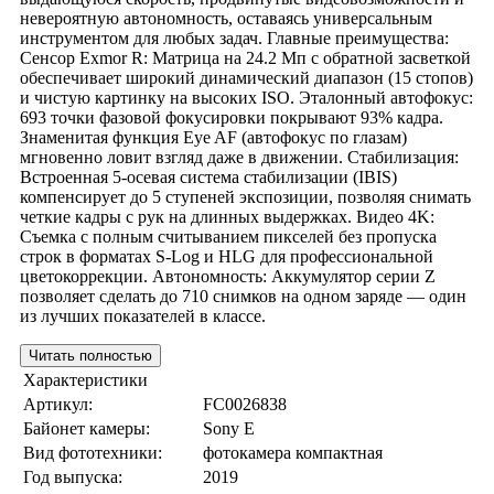
невероятную автономность, оставаясь универсальным
инструментом для любых задач. Главные преимущества:
Сенсор Exmor R: Матрица на 24.2 Мп с обратной засветкой
обеспечивает широкий динамический диапазон (15 стопов)
и чистую картинку на высоких ISO. Эталонный автофокус:
693 точки фазовой фокусировки покрывают 93% кадра.
Знаменитая функция Eye AF (автофокус по глазам)
мгновенно ловит взгляд даже в движении. Стабилизация:
Встроенная 5-осевая система стабилизации (IBIS)
компенсирует до 5 ступеней экспозиции, позволяя снимать
четкие кадры с рук на длинных выдержках. Видео 4K:
Съемка с полным считыванием пикселей без пропуска
строк в форматах S-Log и HLG для профессиональной
цветокоррекции. Автономность: Аккумулятор серии Z
позволяет сделать до 710 снимков на одном заряде — один
из лучших показателей в классе.
Читать полностью
Характеристики
Артикул:
FC0026838
Байонет камеры:
Sony E
Вид фототехники:
фотокамера компактная
Год выпуска:
2019