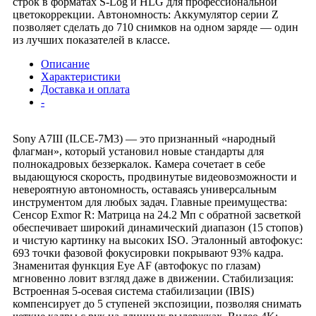
строк в форматах S-Log и HLG для профессиональной
цветокоррекции. Автономность: Аккумулятор серии Z
позволяет сделать до 710 снимков на одном заряде — один
из лучших показателей в классе.
Описание
Характеристики
Доставка и оплата
-
Sony A7III (ILCE-7M3) — это признанный «народный
флагман», который установил новые стандарты для
полнокадровых беззеркалок. Камера сочетает в себе
выдающуюся скорость, продвинутые видеовозможности и
невероятную автономность, оставаясь универсальным
инструментом для любых задач. Главные преимущества:
Сенсор Exmor R: Матрица на 24.2 Мп с обратной засветкой
обеспечивает широкий динамический диапазон (15 стопов)
и чистую картинку на высоких ISO. Эталонный автофокус:
693 точки фазовой фокусировки покрывают 93% кадра.
Знаменитая функция Eye AF (автофокус по глазам)
мгновенно ловит взгляд даже в движении. Стабилизация:
Встроенная 5-осевая система стабилизации (IBIS)
компенсирует до 5 ступеней экспозиции, позволяя снимать