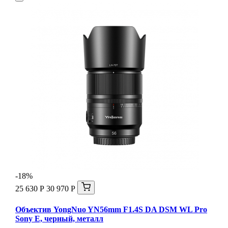
-18%
25 630 Р
30 970 Р
Объектив YongNuo YN56mm F1.4S DA DSM WL Pro
Sony E, черный, металл