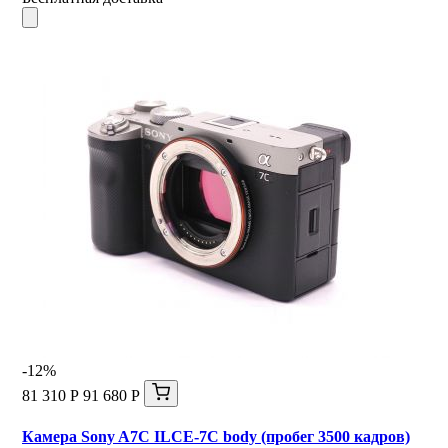
-12%
81 310 Р
91 680 Р
Камера Sony A7C ILCE-7C body (пробег 3500 кадров)