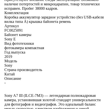
наличие потертостей и микроцарапин, товар технически
исправен. Пробег 38000 кадров.
Комплектация
Коробка
аккумулятор
зарядное устройство (без USB-кабеля
вилка типа А)
крышка байонета
ремень
Артикул
FC0025091
Байонет камеры
Sony E
Вид фототехники
фотокамера компактная
Год выпуска
2019
Модель
Sony
Страна производитель
Китай
Описание
›
Sony A7 III (ILCE-7M3) — легендарная полнокадровая
камера, установившая золотой стандарт универсальности
для фотографов и видеографов. Это идеальный баланс
между скоростью, качеством изображения и ценой.