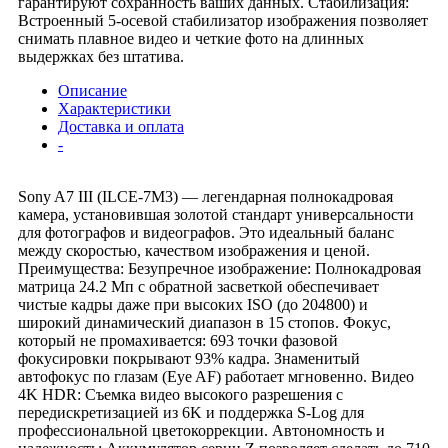
гарантируют сохранность ваших данных. Стабилизация:
Встроенный 5-осевой стабилизатор изображения позволяет
снимать плавное видео и четкие фото на длинных
выдержках без штатива.
Описание
Характеристики
Доставка и оплата
-
Sony A7 III (ILCE-7M3) — легендарная полнокадровая
камера, установившая золотой стандарт универсальности
для фотографов и видеографов. Это идеальный баланс
между скоростью, качеством изображения и ценой.
Преимущества: Безупречное изображение: Полнокадровая
матрица 24.2 Мп с обратной засветкой обеспечивает
чистые кадры даже при высоких ISO (до 204800) и
широкий динамический диапазон в 15 стопов. Фокус,
который не промахивается: 693 точки фазовой
фокусировки покрывают 93% кадра. Знаменитый
автофокус по глазам (Eye AF) работает мгновенно. Видео
4K HDR: Съемка видео высокого разрешения с
передискретизацией из 6K и поддержка S-Log для
профессиональной цветокоррекции. Автономность и