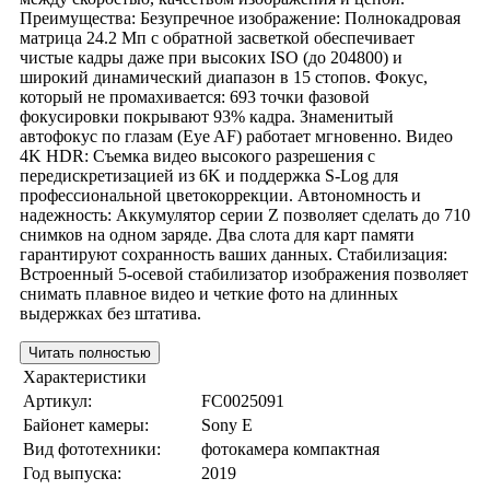
Преимущества: Безупречное изображение: Полнокадровая
матрица 24.2 Мп с обратной засветкой обеспечивает
чистые кадры даже при высоких ISO (до 204800) и
широкий динамический диапазон в 15 стопов. Фокус,
который не промахивается: 693 точки фазовой
фокусировки покрывают 93% кадра. Знаменитый
автофокус по глазам (Eye AF) работает мгновенно. Видео
4K HDR: Съемка видео высокого разрешения с
передискретизацией из 6K и поддержка S-Log для
профессиональной цветокоррекции. Автономность и
надежность: Аккумулятор серии Z позволяет сделать до 710
снимков на одном заряде. Два слота для карт памяти
гарантируют сохранность ваших данных. Стабилизация:
Встроенный 5-осевой стабилизатор изображения позволяет
снимать плавное видео и четкие фото на длинных
выдержках без штатива.
Читать полностью
Характеристики
Артикул:
FC0025091
Байонет камеры:
Sony E
Вид фототехники:
фотокамера компактная
Год выпуска:
2019