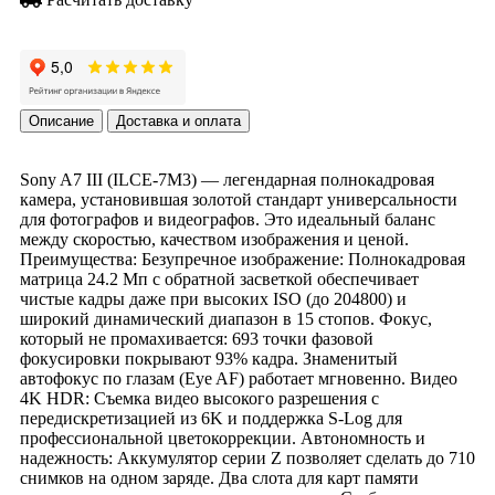
Описание
Доставка и оплата
Sony A7 III (ILCE-7M3) — легендарная полнокадровая
камера, установившая золотой стандарт универсальности
для фотографов и видеографов. Это идеальный баланс
между скоростью, качеством изображения и ценой.
Преимущества: Безупречное изображение: Полнокадровая
матрица 24.2 Мп с обратной засветкой обеспечивает
чистые кадры даже при высоких ISO (до 204800) и
широкий динамический диапазон в 15 стопов. Фокус,
который не промахивается: 693 точки фазовой
фокусировки покрывают 93% кадра. Знаменитый
автофокус по глазам (Eye AF) работает мгновенно. Видео
4K HDR: Съемка видео высокого разрешения с
передискретизацией из 6K и поддержка S-Log для
профессиональной цветокоррекции. Автономность и
надежность: Аккумулятор серии Z позволяет сделать до 710
снимков на одном заряде. Два слота для карт памяти