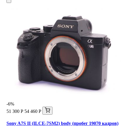
-6%
51 300 Р
54 460 Р
Sony A7S II (ILCE-7SM2) body (пробег 19070 кадров)