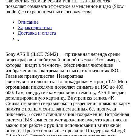
Скоростная съемка: Режим Full HD 120 кадров/сек
позволяет создавать эффектное замедленное видео (Slow-
motion) с сохранением высокого качества.
Описание
Характеристики
Доставка и оплата
-
Sony A7S II (ILCE-7SM2) — признанная легенда среди
видеографов и любителей ночной съемки. Это камера,
которая «видит в темноте», обеспечивая чистейшее
изображение на экстремально высоких значениях ISO.
Главные преимущества: Невероятная
светочувствительность: Полнокадровая матрица 12.2 Мп с
огромными пикселями позволяет снимать на ISO до 409
600. Там, где другие камеры видят темноту, A7S II выдает
детализированную картинку. Внутренняя запись 4K:
Снимайте видео сверхвысокого разрешения прямо на карту
памяти с полным считыванием данных без пропуска
пикселей. 5-осевая стабилизация изображения: Встроенная
система IBIS компенсирует дрожание рук, что критически
важно при работе с рук или использовании винтажной
оптики. Профессиональные профили: Поддержка S-Log3,