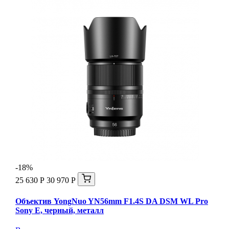
-18%
25 630 Р
30 970 Р
Объектив YongNuo YN56mm F1.4S DA DSM WL Pro
Sony E, черный, металл