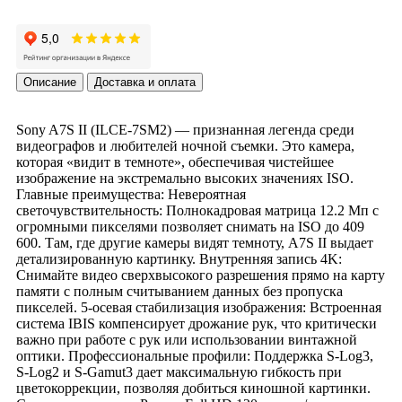
Описание
Доставка и оплата
Sony A7S II (ILCE-7SM2) — признанная легенда среди
видеографов и любителей ночной съемки. Это камера,
которая «видит в темноте», обеспечивая чистейшее
изображение на экстремально высоких значениях ISO.
Главные преимущества: Невероятная
светочувствительность: Полнокадровая матрица 12.2 Мп с
огромными пикселями позволяет снимать на ISO до 409
600. Там, где другие камеры видят темноту, A7S II выдает
детализированную картинку. Внутренняя запись 4K:
Снимайте видео сверхвысокого разрешения прямо на карту
памяти с полным считыванием данных без пропуска
пикселей. 5-осевая стабилизация изображения: Встроенная
система IBIS компенсирует дрожание рук, что критически
важно при работе с рук или использовании винтажной
оптики. Профессиональные профили: Поддержка S-Log3,
S-Log2 и S-Gamut3 дает максимальную гибкость при
цветокоррекции, позволяя добиться киношной картинки.