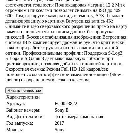
светочувствительность: Полнокадровая матрица 12.2 Мп с
огромными пикселями позволяет снимать на ISO до 409
600. Там, где другие камеры видят темноту, A7S II выдает
детализированную картинку. Внутренняя запись 4K:
Снимайте видео сверхвысокого разрешения прямо на карту
памяти с полным считыванием данных без пропуска
пикселей. 5-осевая стабилизация изображения: Встроенная
система IBIS компенсирует дрожание рук, что критически
важно при работе с рук или использовании винтажной
оптики. Профессиональные профили: Поддержка S-Log3,
S-Log2 и S-Gamut3 дает максимальную гибкость при
цветокоррекции, позволяя добиться киношной картинки.
Скоростная съемка: Режим Full HD 120 кадров/сек
позволяет создавать эффектное замедленное видео (Slow-
motion) с сохранением высокого качества.
Читать полностью
Характеристики
Артикул:
FC0023822
Байонет камеры:
Sony E
Вид фототехники:
фотокамера компактная
Год выпуска:
2017
Модель:
Sony