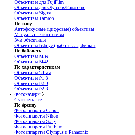
Объективы для FujiFilm
Объективы для Olympus/Panasonic
Объективы Sigma
Объективы Tamron
По типу
Автофокусные (цифровые) объективы
Мануальные объективы
Зум объективы
Объективы fisheye (рыбий глаз, фишай)
По байонету
Объективы M39
Объективы M42
По характеристикам
Объективы 50 мм
Объективы f/1.8
Объективы f/2.0
Объективы f/2.8
Фотокамеры
Смотреть все
По бренду
Фотоаппараты Canon
Фотоаппараты Nikon
Фотоаппараты Sony
Фотоаппараты FujiFilm
Фотоаппараты Olympus и Panasonic