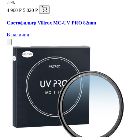
-2%
4 960 Р
5 020 Р
Светофильтр Viltrox MC-UV PRO 82mm
В наличии