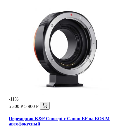
-11%
5 300 Р
5 900 Р
Переходник K&F Concept с Canon EF на EOS M
автофокусный