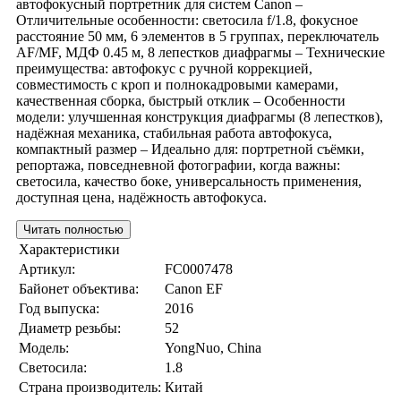
автофокусный портретник для систем Canon –
Отличительные особенности: светосила f/1.8, фокусное
расстояние 50 мм, 6 элементов в 5 группах, переключатель
AF/MF, МДФ 0.45 м, 8 лепестков диафрагмы – Технические
преимущества: автофокус с ручной коррекцией,
совместимость с кроп и полнокадровыми камерами,
качественная сборка, быстрый отклик – Особенности
модели: улучшенная конструкция диафрагмы (8 лепестков),
надёжная механика, стабильная работа автофокуса,
компактный размер – Идеально для: портретной съёмки,
репортажа, повседневной фотографии, когда важны:
светосила, качество боке, универсальность применения,
доступная цена, надёжность автофокуса.
Читать полностью
Характеристики
Артикул:
FC0007478
Байонет объектива:
Canon EF
Год выпуска:
2016
Диаметр резьбы:
52
Модель:
YongNuo, China
Светосила:
1.8
Страна производитель:
Китай