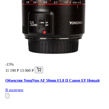
-15%
11 190 Р
13 060 Р
Объектив YongNuo AF 50mm f/1.8 II Canon EF Новый
В наличии