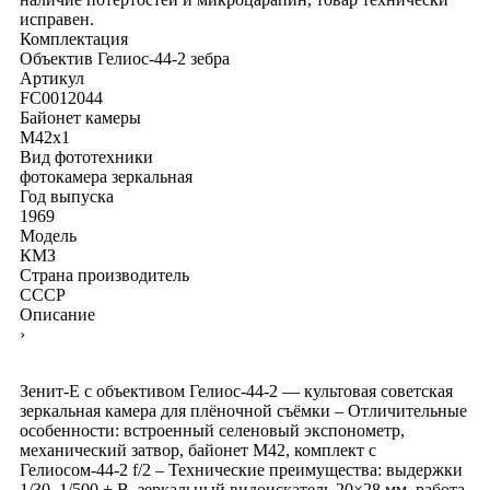
исправен.
Комплектация
Объектив Гелиос-44-2 зебра
Артикул
FC0012044
Байонет камеры
M42x1
Вид фототехники
фотокамера зеркальная
Год выпуска
1969
Модель
КМЗ
Страна производитель
СССР
Описание
›
Зенит-Е с объективом Гелиос-44-2 — культовая советская
зеркальная камера для плёночной съёмки – Отличительные
особенности: встроенный селеновый экспонометр,
механический затвор, байонет М42, комплект с
Гелиосом-44-2 f/2 – Технические преимущества: выдержки
1/30–1/500 + B, зеркальный видоискатель 20×28 мм, работа