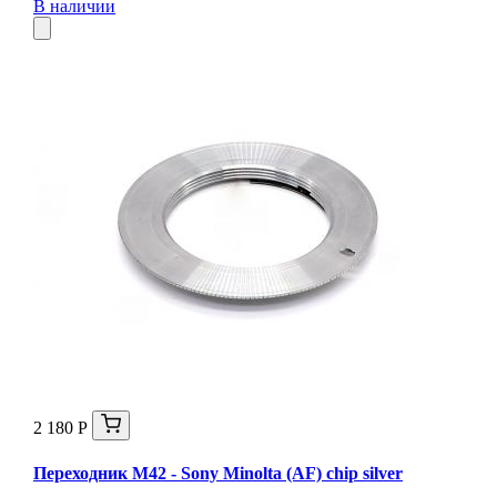
В наличии
2 180 Р
Переходник M42 - Sony Minolta (AF) chip silver