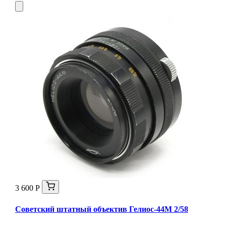
3 600 Р
Советский штатный объектив Гелиос-44М 2/58