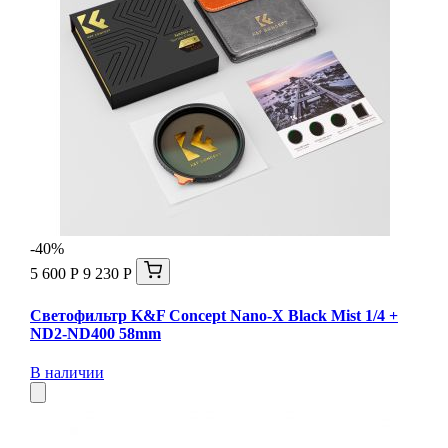
-40%
5 600 Р
9 230 Р
Светофильтр K&F Concept Nano-X Black Mist 1/4 +
ND2-ND400 58mm
В наличии