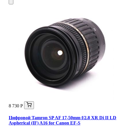
8 730 Р
Цифровой Tamron SP AF 17-50mm f/2.8 XR Di II LD
Aspherical (IF) A16 for Canon EF-S