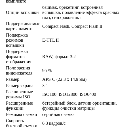
комплекте
башмак, брекетинг, встроенная
Опции вспышки
вспышка, подавление эффекта красных
глаз, синхроконтакт
Поддерживаемые
Compact Flash, Compact Flash II
карты памяти
Поддержка
режимов
E-TTL II
вспышки
Поддержка
форматов
RAW, формат 3:2
изображения
Поле зрения
95 %
видоискателя
Размер
APS-C (22.3 х 14.9 мм)
Размер экрана
3 "
Расширенные
ISO100, ISO12800, ISO6400
режимы ISO
Расширенные
батарейный блок, датчик ориентации,
функции
функция очистки матрицы
Режимы съемки
серийная съемка
Скорость
6.3 кадров/с
быстрой съемки