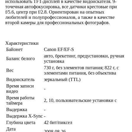
использовать TFT-дисплей в качестве видоискателя. 9-
точечная автофокусировка, все датчики крестовые при
f/5.6, центр при f/2.8. Ориентирован на опытных
любителей и полупрофессионалов, а также в качестве
второй камеры для профессиональных фотографов.
Характеристики
Байонет
Canon EF/EF-S
авто, брекетинг, предустановки, ручная
Баланс белого
установка
730 г, без элементов питания; 822 г, с
Вес
элементами питания, без объектива
Видоискатель
зеркальный (TTL)
Время записи
-
видео
Время работы
2, 10, пользовательские установки с
таймера
Выдержка
-
Выдержка X-Sync
-
Глубина цвета
42 бит/пиксел
Дата
2008-08-26