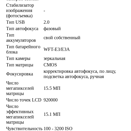
Стабилизатор
изображения
-
(фотосъемка)
Тип USB
2.0
Тип автофокуса
фазовый
Тип
свой собственный
аккумуляторов
Тип батарейного
WFT-E3/E3A
блока
Тип камеры
зеркальная
Тип матрицы
CMOS
корректировка автофокуса, по лицу,
Фокусировка
подсветка автофокуса, ручная
Число
мегапикселей
15.5 МП
матрицы
Число точек LCD
920000
Число
эффективных
15.1 МП
мегапикселей
матрицы
Чувствительность
100 - 3200 ISO