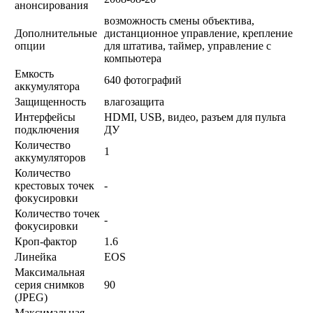
анонсирования
возможность смены объектива,
Дополнительные
дистанционное управление, крепление
опции
для штатива, таймер, управление с
компьютера
Емкость
640 фотографий
аккумулятора
Защищенность
влагозащита
Интерфейсы
HDMI, USB, видео, разъем для пульта
подключения
ДУ
Количество
1
аккумуляторов
Количество
крестовых точек
-
фокусировки
Количество точек
-
фокусировки
Кроп-фактор
1.6
Линейка
EOS
Максимальная
серия снимков
90
(JPEG)
Максимальная