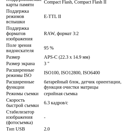
Compact Flash, Compact Flash II
карты памяти
Поддержка
режимов
E-TTL II
вспышки
Поддержка
форматов
RAW, формат 3:2
изображения
Поле зрения
95 %
видоискателя
Размер
APS-C (22.3 х 14.9 мм)
Размер экрана
3 "
Расширенные
ISO100, ISO12800, ISO6400
режимы ISO
Расширенные
батарейный блок, датчик ориентации,
функции
функция очистки матрицы
Режимы съемки
серийная съемка
Скорость
6.3 кадров/с
быстрой съемки
Стабилизатор
изображения
-
(фотосъемка)
Тип USB
2.0