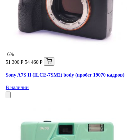
-6%
51 300 Р
54 460 Р
Sony A7S II (ILCE-7SM2) body (пробег 19070 кадров)
В наличии