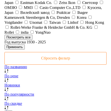
Japan
Eastman Kodak Co.
Zeiss Ikon
Светозор
ОМЗЮ
ММЗ
Casio Computer Co.,LTD
Kyocera,
Japan
Вилейский завод
Prakticar
Ihagee
Kamerawerk Steenbergen & Co, Dresden
Korea
Voigtlander
Unomat
Taiwan
Linhof
Hong Kong
Rollei-Werke Franke & Heidecke GmbH & Co. KG
Rollei
india
YongNuo
Посмотреть все
Год выпуска
1930
-
2025
Применить
Сбросить фильтр
По названию
По цене
Новинки
По популярности
По скидке