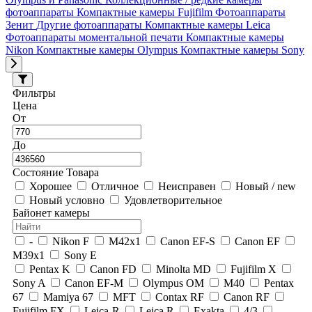
фотоаппараты
Компактные камеры Fujifilm
Фотоаппараты
Зенит
Другие фотоаппараты
Компактные камеры Leica
Фотоаппараты моментальной печати
Компактные камеры
Nikon
Компактные камеры Olympus
Компактные камеры Sony
Фильтры
Цена
От
До
Состояние Товара
Хорошее
Отличное
Неисправен
Новый / new
Новый условно
Удовлетворительное
Байонет камеры
-
Nikon F
M42x1
Canon EF-S
Canon EF
M39x1
Sony E
Pentax K
Canon FD
Minolta MD
Fujifilm X
Sony A
Canon EF-M
Olympus OM
М40
Pentax
67
Mamiya 67
MFT
Contax RF
Canon RF
Fujifilm FX
Leica-R
Leica R
Exakta
4/3