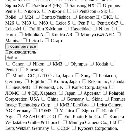
Sigma SA
Praktica B (PB)
Samsung NX
Olympus
Pen F
Nikon Z
Nikkor 1
Б / Pentacon 6 Six
Rollei
М24
Contax/Yashica
Байонет Ц / DKL
М26
М39
М60
Leica S
Pen F
Pentax 6x7
Leica-M
Fujifilm X-Mount
Hasselblad
Nikon 1
Icarex
Minolta A
Konica AR
Mamiya 645 AFD
Mamiya
Leica L
Старт
Посмотреть все
Производитель
Canon
Nikon
КМЗ
Olympus
Kodak
Pentax
Samsung
Minolta CO., LTD Osaka, Japan
Sony
Pentacon,
Germany
Fujifilm
Konica, Japan
Rekam inc, Canada
БелОМО
Polaroid, UK
Kaltec Corp. Japan
ЛОМО
ФЭД, Харьков
Japan
Арсенал
Polaroid
Corporation, USA
China
Germany
Skina
Premier
Image Technology Corp.
КМЗ / БелОмо
Leica Camera
AG Germany
ГОМЗ
Yashica
Sigma
Ricoh
Agfa
ASAHI OPT. CO
Fuji Photo Film Co.
Kamera
Werkstätten Guthe & Thorsch
Mamiya Camera Co., Ltd
Leitz Wetzlar, Germany
СССР
Kyocera Corporation,