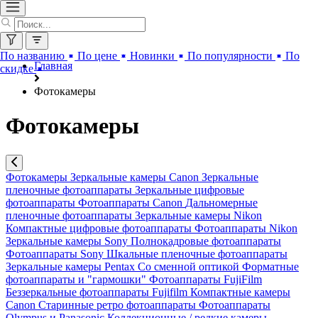
По названию
По цене
Новинки
По популярности
По
Главная
скидке
Фотокамеры
Фотокамеры
Фотокамеры
Зеркальные камеры Canon
Зеркальные
пленочные фотоаппараты
Зеркальные цифровые
фотоаппараты
Фотоаппараты Canon
Дальномерные
пленочные фотоаппараты
Зеркальные камеры Nikon
Компактные цифровые фотоаппараты
Фотоаппараты Nikon
Зеркальные камеры Sony
Полнокадровые фотоаппараты
Фотоаппараты Sony
Шкальные пленочные фотоаппараты
Зеркальные камеры Pentax
Со сменной оптикой
Форматные
фотоаппараты и "гармошки"
Фотоаппараты FujiFilm
Беззеркальные фотоаппараты Fujifilm
Компактные камеры
Canon
Старинные ретро фотоаппараты
Фотоаппараты
Olympus и Panasonic
Коллекционные / редкие камеры