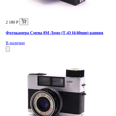
2 180 Р
Фотокамера Смена 8М Ломо (Т-43 f4/40mm) ранняя
В наличии