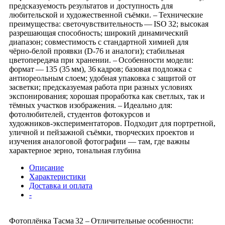
предсказуемость результатов и доступность для
любительской и художественной съёмки. – Технические
преимущества: светочувствительность — ISO 32; высокая
разрешающая способность; широкий динамический
диапазон; совместимость с стандартной химией для
чёрно‑белой проявки (D‑76 и аналоги); стабильная
цветопередача при хранении. – Особенности модели:
формат — 135 (35 мм), 36 кадров; базовая подложка с
антиореольным слоем; удобная упаковка с защитой от
засветки; предсказуемая работа при разных условиях
экспонирования; хорошая проработка как светлых, так и
тёмных участков изображения. – Идеально для:
фотолюбителей, студентов фотокурсов и
художников‑экспериментаторов. Подходит для портретной,
уличной и пейзажной съёмки, творческих проектов и
изучения аналоговой фотографии — там, где важны
характерное зерно, тональная глубина
Описание
Характеристики
Доставка и оплата
-
Фотоплёнка Тасма 32 – Отличительные особенности: