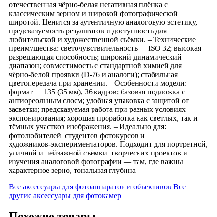
отечественная чёрно‑белая негативная плёнка с
классическим зерном и широкой фотографической
широтой. Ценится за аутентичную аналоговую эстетику,
предсказуемость результатов и доступность для
любительской и художественной съёмки. – Технические
преимущества: светочувствительность — ISO 32; высокая
разрешающая способность; широкий динамический
диапазон; совместимость с стандартной химией для
чёрно‑белой проявки (D‑76 и аналоги); стабильная
цветопередача при хранении. – Особенности модели:
формат — 135 (35 мм), 36 кадров; базовая подложка с
антиореольным слоем; удобная упаковка с защитой от
засветки; предсказуемая работа при разных условиях
экспонирования; хорошая проработка как светлых, так и
тёмных участков изображения. – Идеально для:
фотолюбителей, студентов фотокурсов и
художников‑экспериментаторов. Подходит для портретной,
уличной и пейзажной съёмки, творческих проектов и
изучения аналоговой фотографии — там, где важны
характерное зерно, тональная глубина
Все аксессуары для фотоаппаратов и объективов
Все
другие аксессуары для фотокамер
Похожие товары