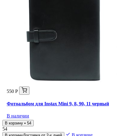
550 Р
Фотоальбом для Instax Mini 9, 8, 90, 11 черный
В наличии
В корзину • 54
54
В корзине
В корзину
Доставка от 2-х дней