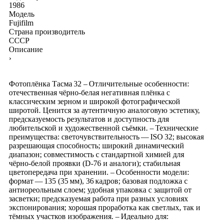
1986
Модель
Fujifilm
Страна производитель
СССР
Описание
›
Фотоплёнка Тасма 32 – Отличительные особенности:
отечественная чёрно‑белая негативная плёнка с
классическим зерном и широкой фотографической
широтой. Ценится за аутентичную аналоговую эстетику,
предсказуемость результатов и доступность для
любительской и художественной съёмки. – Технические
преимущества: светочувствительность — ISO 32; высокая
разрешающая способность; широкий динамический
диапазон; совместимость с стандартной химией для
чёрно‑белой проявки (D‑76 и аналоги); стабильная
цветопередача при хранении. – Особенности модели:
формат — 135 (35 мм), 36 кадров; базовая подложка с
антиореольным слоем; удобная упаковка с защитой от
засветки; предсказуемая работа при разных условиях
экспонирования; хорошая проработка как светлых, так и
тёмных участков изображения. – Идеально для: