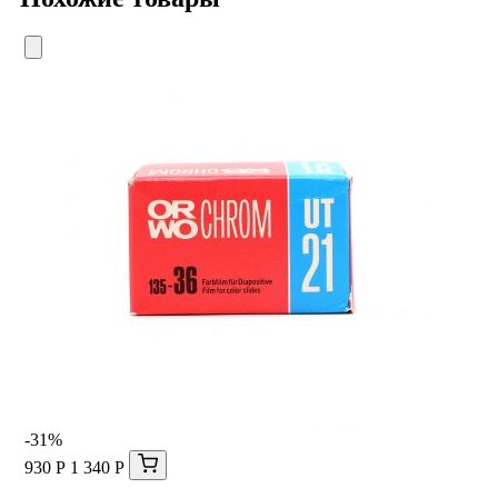
-31%
930 Р
1 340 Р