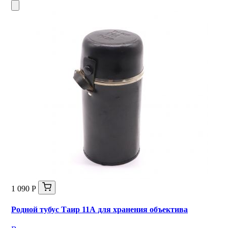
1 090 Р
Родной тубус Таир 11А для хранения объектива