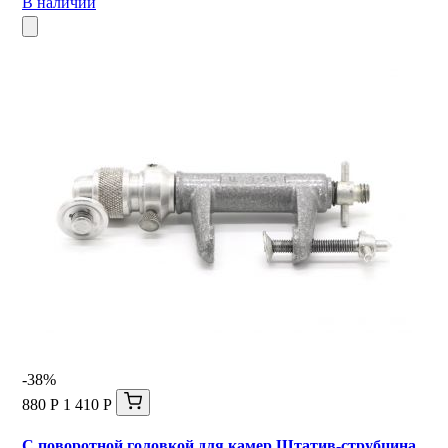
В наличии
-38%
880 Р
1 410 Р
С поворотной головкой для камер Штатив-струбцина