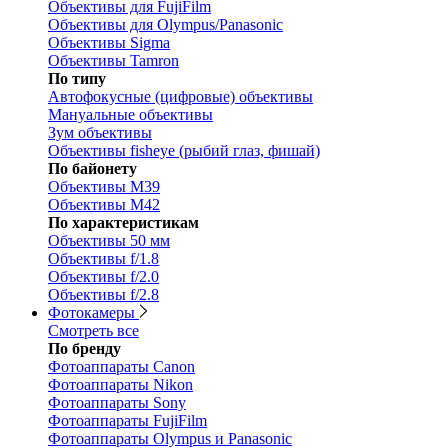
Объективы для FujiFilm
Объективы для Olympus/Panasonic
Объективы Sigma
Объективы Tamron
По типу
Автофокусные (цифровые) объективы
Мануальные объективы
Зум объективы
Объективы fisheye (рыбий глаз, фишай)
По байонету
Объективы M39
Объективы M42
По характеристикам
Объективы 50 мм
Объективы f/1.8
Объективы f/2.0
Объективы f/2.8
Фотокамеры
Смотреть все
По бренду
Фотоаппараты Canon
Фотоаппараты Nikon
Фотоаппараты Sony
Фотоаппараты FujiFilm
Фотоаппараты Olympus и Panasonic