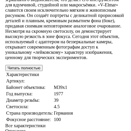
для вдумчивой, студийной или макросъёмки. «V-Elmar»
славится своим исключительно мягким и живописным
рисунком. Он создаёт портреты с деликатной прорисовкой
деталей и плавным, кремовым размытием фона (боке),
придавая снимкам неповторимое аналоговое очарование.
Несмотря на скромную светосилу, он демонстрирует
высокую резкость в зоне фокуса. Сегодня этот объектив,
используемый с адаптером на беззеркальные камеры,
открывает современным фотографам доступ к
уникальному «лейковскому» характеру изображения,
ценному для творческих экспериментов.
Читать полностью
Характеристики
Артикул:
Байонет объектива:
M39x1
Год выпуска:
1977
Диаметр резьбы:
39
Светосила:
4.5
Страна производитель:
Германия
Фокусное расстояние:
100
Все характеристики
Описание