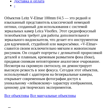
Доставка и оплата
-
Объектив Leitz V-Elmar 100mm f/4.5 — это редкий и
изысканный представитель классической немецкой
оптики, созданный для использования с системой
зеркальных камер Leica Visoflex. Этот среднефокусный
телеобъектив требует для работы дополнительного
зеркального видоискателя, что делает его инструментом
для вдумчивой, студийной или макросъёмки. «V-Elmar»
славится своим исключительно мягким и живописным
рисунком. Он создаёт портреты с деликатной прорисовкой
деталей и плавным, кремовым размытием фона (боке),
придавая снимкам неповторимое аналоговое очарование.
Несмотря на скромную светосилу, он демонстрирует
высокую резкость в зоне фокуса. Сегодня этот объектив,
используемый с адаптером на беззеркальные камеры,
открывает современным фотографам доступ к
уникальному «лейковскому» характеру изображения,
ценному для творческих экспериментов.
Все объективы
Все мануальные объективы