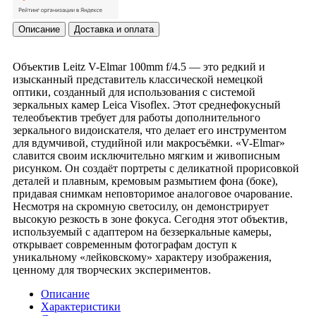
Описание
Доставка и оплата
Объектив Leitz V-Elmar 100mm f/4.5 — это редкий и
изысканный представитель классической немецкой
оптики, созданный для использования с системой
зеркальных камер Leica Visoflex. Этот среднефокусный
телеобъектив требует для работы дополнительного
зеркального видоискателя, что делает его инструментом
для вдумчивой, студийной или макросъёмки. «V-Elmar»
славится своим исключительно мягким и живописным
рисунком. Он создаёт портреты с деликатной прорисовкой
деталей и плавным, кремовым размытием фона (боке),
придавая снимкам неповторимое аналоговое очарование.
Несмотря на скромную светосилу, он демонстрирует
высокую резкость в зоне фокуса. Сегодня этот объектив,
используемый с адаптером на беззеркальные камеры,
открывает современным фотографам доступ к
уникальному «лейковскому» характеру изображения,
ценному для творческих экспериментов.
Описание
Характеристики