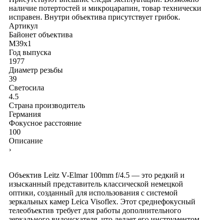
наличие потертостей и микроцарапин, товар технически
исправен. Внутри объектива присутствует грибок.
Артикул
Байонет объектива
M39x1
Год выпуска
1977
Диаметр резьбы
39
Светосила
4.5
Страна производитель
Германия
Фокусное расстояние
100
Описание
›
Объектив Leitz V-Elmar 100mm f/4.5 — это редкий и
изысканный представитель классической немецкой
оптики, созданный для использования с системой
зеркальных камер Leica Visoflex. Этот среднефокусный
телеобъектив требует для работы дополнительного
зеркального видоискателя, что делает его инструментом