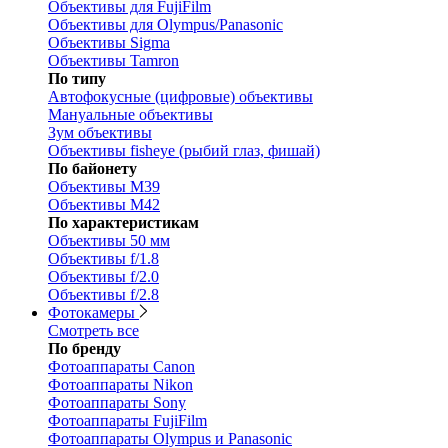
Объективы для FujiFilm
Объективы для Olympus/Panasonic
Объективы Sigma
Объективы Tamron
По типу
Автофокусные (цифровые) объективы
Мануальные объективы
Зум объективы
Объективы fisheye (рыбий глаз, фишай)
По байонету
Объективы M39
Объективы M42
По характеристикам
Объективы 50 мм
Объективы f/1.8
Объективы f/2.0
Объективы f/2.8
Фотокамеры
Смотреть все
По бренду
Фотоаппараты Canon
Фотоаппараты Nikon
Фотоаппараты Sony
Фотоаппараты FujiFilm
Фотоаппараты Olympus и Panasonic