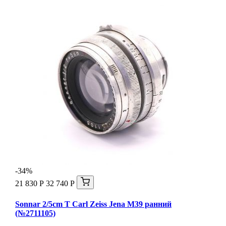
-34%
21 830 Р
32 740 Р
Sonnar 2/5cm T Carl Zeiss Jena М39 ранний
(№2711105)