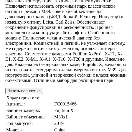
надёжная конструкция. Технические преимущества:
Позволяет использовать огромный парк классической
оптики с резьбой М39: советские объективы для
дальномерных камер (ФЭД, Зоркий, Юпитер, Индустар) и
немецкую оптику Leica, Carl Zeiss. Обеспечивает
сохранение фокусировки на бесконечность. Прочная
металлическая конструкция без люфтов. Особенности
модели: Полностью механический адаптер без
электроники. Компактный и лёгкий, не утяжеляет систему.
Не содержит оптических элементов, исключая потери
качества. Совместим с камерами Fujifilm X-Pro1, X-T1, X-
E1, X-E2, X-M1, X-A1, X-T10, X-T20 и другими. Идеально
для: Владельцев беззеркальных камер Fujifilm X, желающих
использовать легендарную дальномерную оптику М39. Для
портретной, уличной и творческой съёмки с классическими
объективами. Отличный выбор для расширения парк
Читать полностью
Характеристики
Артикул:
FC0015466
Байонет камеры:
Fujifilm X
Байонет объектива:
M39x1
Год выпуска:
2019
Модель:
China