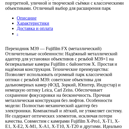
портретной, уличной и творческой съёмки с классическими
объективами. Отличный выбор для расширения парк
Описание
Характеристики
Доставка и оплата
-
Переходник M39 — Fujifilm FX (металлический)
Отличительные особенности: Надёжный металлический
адаптер для установки объективов с резьбой М39×1 на
беззеркальные камеры Fujifilm с байонетом X. Простая и
надёжная конструкция. Технические преимущества:
Позволяет использовать огромный парк классической
оптики с резьбой М39: советские объективы для
дальномерных камер (ФЭД, Зоркий, Юпитер, Индустар) и
немецкую оптику Leica, Carl Zeiss. Обеспечивает
сохранение фокусировки на бесконечность. Прочная
металлическая конструкция без люфтов. Особенности
модели: Полностью механический адаптер без
электроники. Компактный и лёгкий, не утяжеляет систему.
Не содержит оптических элементов, исключая потери
качества. Совместим с камерами Fujifilm X-Pro1, X-T1, X-
E1, X-E2, X-M1, X-A1, X-T10, X-T20 и другими. Идеально