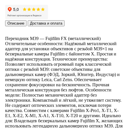
Описание
Доставка и оплата
Переходник M39 — Fujifilm FX (металлический)
Отличительные особенности: Надёжный металлический
адаптер для установки объективов с резьбой М39×1 на
беззеркальные камеры Fujifilm с байонетом X. Простая и
надёжная конструкция. Технические преимущества:
Позволяет использовать огромный парк классической
оптики с резьбой М39: советские объективы для
дальномерных камер (ФЭД, Зоркий, Юпитер, Индустар) и
немецкую оптику Leica, Carl Zeiss. Обеспечивает
сохранение фокусировки на бесконечность. Прочная
металлическая конструкция без люфтов. Особенности
модели: Полностью механический адаптер без
электроники. Компактный и лёгкий, не утяжеляет систему.
Не содержит оптических элементов, исключая потери
качества. Совместим с камерами Fujifilm X-Pro1, X-T1, X-
E1, X-E2, X-M1, X-A1, X-T10, X-T20 и другими. Идеально
для: Владельцев беззеркальных камер Fujifilm X, желающих
использовать легендарную дальномерную оптику М39. Для