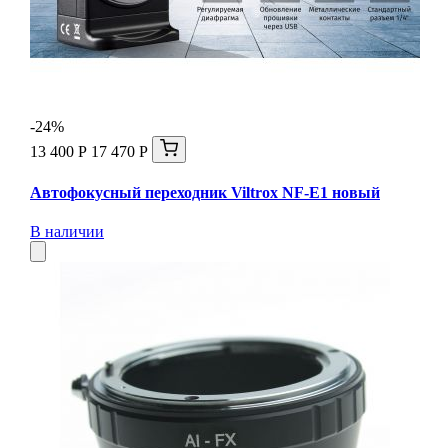
-24%
13 400 Р
17 470 Р
Автофокусный переходник Viltrox NF-E1 новый
В наличии