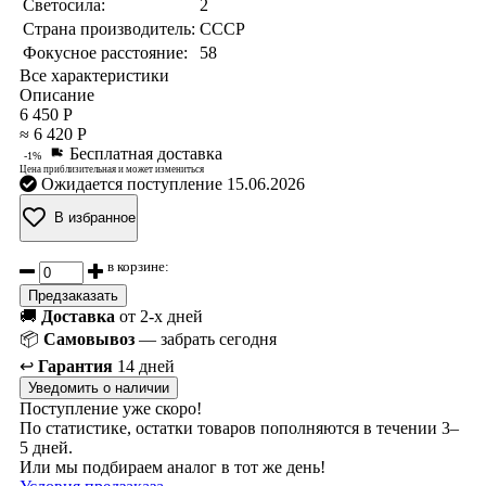
Светосила:
2
Страна производитель:
СССР
Фокусное расстояние:
58
Все характеристики
Описание
6 450 Р
≈ 6 420 Р
Бесплатная доставка
-1%
Цена приблизительная и может измениться
Ожидается поступление 15.06.2026
В избранное
в корзине:
Предзаказать
🚚
Доставка
от 2-х дней
📦
Самовывоз
— забрать сегодня
↩️
Гарантия
14 дней
Уведомить о наличии
Поступление уже скоро!
По статистике, остатки товаров пополняются в течении 3–
5 дней.
Или мы подбираем аналог в тот же день!