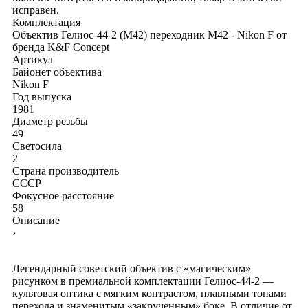
исправен.
Комплектация
Объектив Гелиос-44-2 (М42)
переходник M42 - Nikon F от
бренда K&F Concept
Артикул
Байонет объектива
Nikon F
Год выпуска
1981
Диаметр резьбы
49
Светосила
2
Страна производитель
СССР
Фокусное расстояние
58
Описание
›
Легендарный советский объектив с «магическим»
рисунком в премиальной комплектации Гелиос-44-2 —
культовая оптика с мягким контрастом, плавными тонами
перехода и знаменитым «закрученным» боке. В отличие от