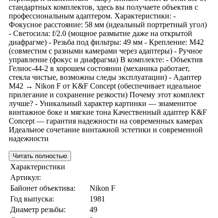
стандартных комплектов, здесь вы получаете объектив с
профессиональным адаптером. Характеристики: -
Фокусное расстояние: 58 мм (идеальный портретный угол)
- Светосила: f/2.0 (мощное размытие даже на открытой
диафрагме) - Резьба под фильтры: 49 мм - Крепление: M42
(совместим с разными камерами через адаптеры) - Ручное
управление (фокус и диафрагма) В комплекте: - Объектив
Гелиос-44-2 в хорошем состоянии (механика работает,
стекла чистые, возможны следы эксплуатации) - Адаптер
M42 → Nikon F от K&F Concept (обеспечивает идеальное
прилегание и сохранение резкости) Почему этот комплект
лучше? - Уникальный характер картинки — знаменитое
винтажное боке и мягкие тона Качественный адаптер K&F
Concept — гарантия надежности на современных камерах
Идеальное сочетание винтажной эстетики и современной
надежности
Читать полностью
Характеристики
Артикул:
Байонет объектива:
Nikon F
Год выпуска:
1981
Диаметр резьбы:
49