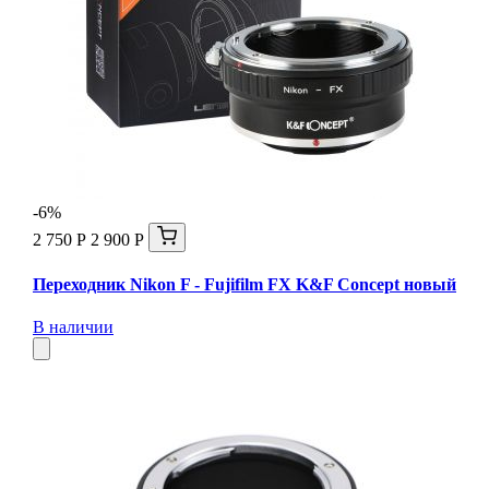
-6%
2 750 Р
2 900 Р
Переходник Nikon F - Fujifilm FX K&F Concept новый
В наличии