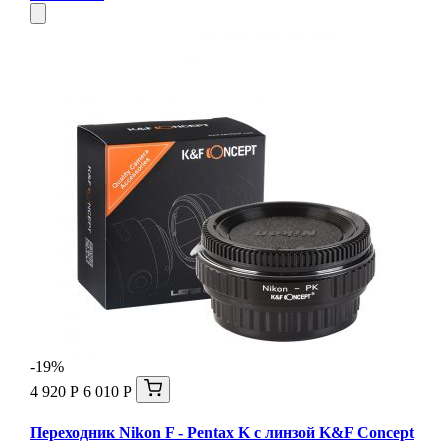
-19%
4 920 Р
6 010 Р
Переходник Nikon F - Pentax K с линзой K&F Concept