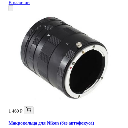
В наличии
1 460 Р
Макрокольца для Nikon (без автофокуса)