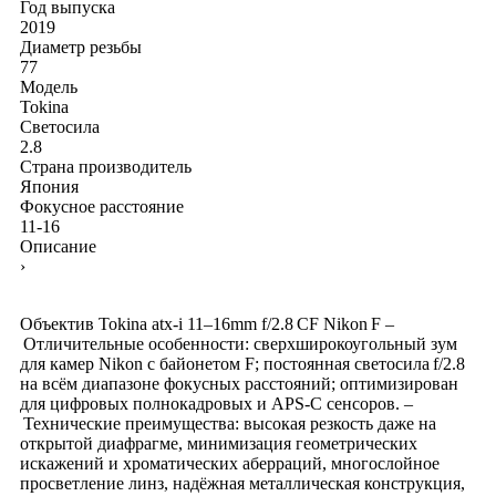
Год выпуска
2019
Диаметр резьбы
77
Модель
Tokina
Светосила
2.8
Страна производитель
Япония
Фокусное расстояние
11-16
Описание
›
Объектив Tokina atx‑i 11–16mm f/2.8 CF Nikon F –
Отличительные особенности: сверхширокоугольный зум
для камер Nikon с байонетом F; постоянная светосила f/2.8
на всём диапазоне фокусных расстояний; оптимизирован
для цифровых полнокадровых и APS‑C сенсоров. –
Технические преимущества: высокая резкость даже на
открытой диафрагме, минимизация геометрических
искажений и хроматических аберраций, многослойное
просветление линз, надёжная металлическая конструкция,