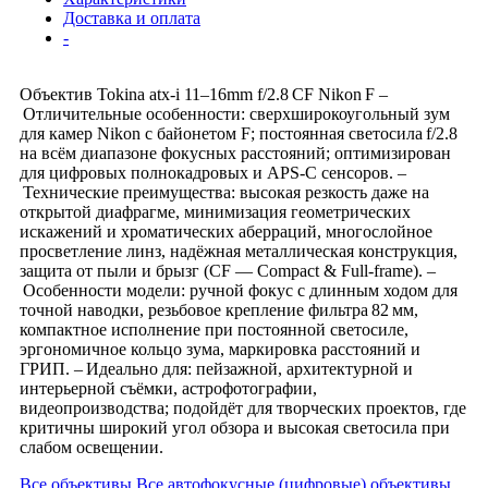
Доставка и оплата
-
Объектив Tokina atx‑i 11–16mm f/2.8 CF Nikon F –
Отличительные особенности: сверхширокоугольный зум
для камер Nikon с байонетом F; постоянная светосила f/2.8
на всём диапазоне фокусных расстояний; оптимизирован
для цифровых полнокадровых и APS‑C сенсоров. –
Технические преимущества: высокая резкость даже на
открытой диафрагме, минимизация геометрических
искажений и хроматических аберраций, многослойное
просветление линз, надёжная металлическая конструкция,
защита от пыли и брызг (CF — Compact & Full‑frame). –
Особенности модели: ручной фокус с длинным ходом для
точной наводки, резьбовое крепление фильтра 82 мм,
компактное исполнение при постоянной светосиле,
эргономичное кольцо зума, маркировка расстояний и
ГРИП. – Идеально для: пейзажной, архитектурной и
интерьерной съёмки, астрофотографии,
видеопроизводства; подойдёт для творческих проектов, где
критичны широкий угол обзора и высокая светосила при
слабом освещении.
Все объективы
Все автофокусные (цифровые) объективы