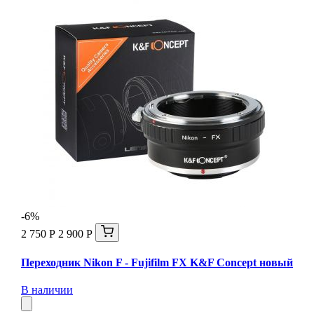
-6%
2 750 Р
2 900 Р
Переходник Nikon F - Fujifilm FX K&F Concept новый
В наличии