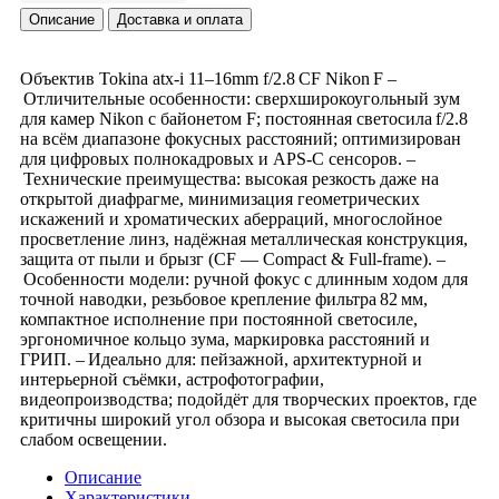
Описание
Доставка и оплата
Объектив Tokina atx‑i 11–16mm f/2.8 CF Nikon F –
Отличительные особенности: сверхширокоугольный зум
для камер Nikon с байонетом F; постоянная светосила f/2.8
на всём диапазоне фокусных расстояний; оптимизирован
для цифровых полнокадровых и APS‑C сенсоров. –
Технические преимущества: высокая резкость даже на
открытой диафрагме, минимизация геометрических
искажений и хроматических аберраций, многослойное
просветление линз, надёжная металлическая конструкция,
защита от пыли и брызг (CF — Compact & Full‑frame). –
Особенности модели: ручной фокус с длинным ходом для
точной наводки, резьбовое крепление фильтра 82 мм,
компактное исполнение при постоянной светосиле,
эргономичное кольцо зума, маркировка расстояний и
ГРИП. – Идеально для: пейзажной, архитектурной и
интерьерной съёмки, астрофотографии,
видеопроизводства; подойдёт для творческих проектов, где
критичны широкий угол обзора и высокая светосила при
слабом освещении.
Описание
Характеристики