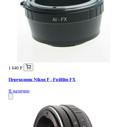
1 640 Р
Переходник Nikon F - Fujifilm FX
В наличии