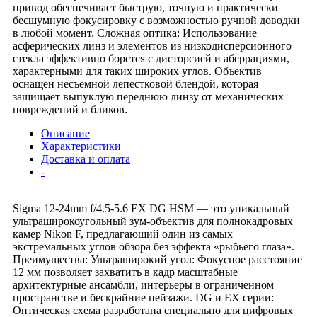
привод обеспечивает быструю, точную и практически
бесшумную фокусировку с возможностью ручной доводки
в любой момент. Сложная оптика: Использование
асферических линз и элементов из низкодисперсионного
стекла эффективно борется с дисторсией и аберрациями,
характерными для таких широких углов. Объектив
оснащен несъемной лепестковой блендой, которая
защищает выпуклую переднюю линзу от механических
повреждений и бликов.
Описание
Характеристики
Доставка и оплата
-
Sigma 12-24mm f/4.5-5.6 EX DG HSM — это уникальный
ультраширокоугольный зум-объектив для полнокадровых
камер Nikon F, предлагающий один из самых
экстремальных углов обзора без эффекта «рыбьего глаза».
Преимущества: Ультраширокий угол: Фокусное расстояние
12 мм позволяет захватить в кадр масштабные
архитектурные ансамбли, интерьеры в ограниченном
пространстве и бескрайние пейзажи. DG и EX серии:
Оптическая схема разработана специально для цифровых