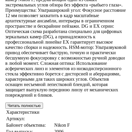
экстремальных углов обзора без эффекта «рыбьего глаза».
Преимущества: Ультраширокий угол: Фокусное расстояние
12 мм позволяет захватить в кадр масштабные
архитектурные ансамбли, интерьеры в ограниченном
пространстве и бескрайние пейзажи. DG и EX серии:
Оптическая схема разработана специально для цифровых
зеркальных камер (DG), а принадлежность к
профессиональной линейке EX гарантирует высокое
качество сборки и надежность. HSM-мотор: Ультразвуковой
привод обеспечивает быструю, точную и практически
бесшумную фокусировку с возможностью ручной доводки
в любой момент. Сложная оптика: Использование
асферических линз и элементов из низкодисперсионного
стекла эффективно борется с дисторсией и аберрациями,
характерными для таких широких углов. Объектив
оснащен несъемной лепестковой блендой, которая
защищает выпуклую переднюю линзу от механических
повреждений и бликов.
Читать полностью
Характеристики
Артикул:
Байонет объектива:
Nikon F
Год выпуска:
2006