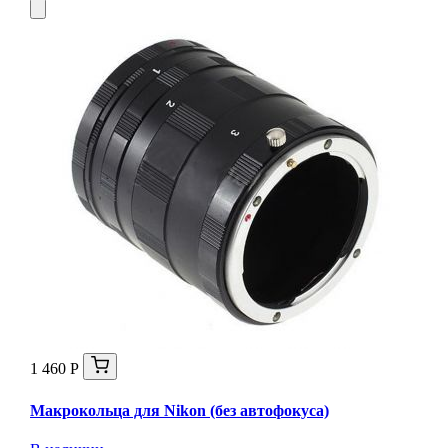
1 460 Р
Макрокольца для Nikon (без автофокуса)