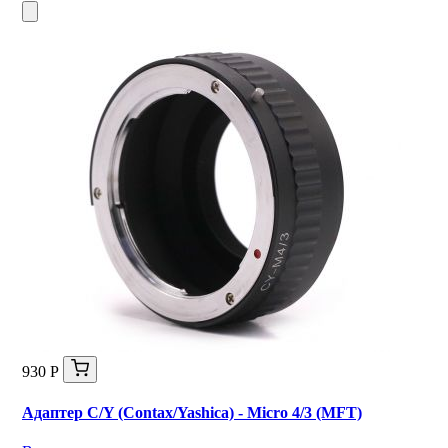
930 Р
Адаптер C/Y (Contax/Yashica) - Micro 4/3 (MFT)