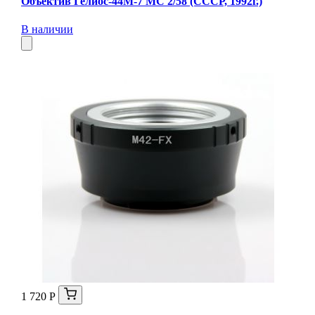
Объектив Гелиос-44М-7 МС 2/58 (СССР, 1992г.)
В наличии
1 720 Р