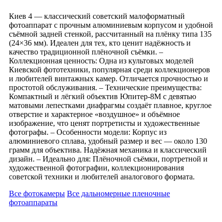
Киев 4 — классический советский малоформатный
фотоаппарат с прочным алюминиевым корпусом и удобной
съёмной задней стенкой, рассчитанный на плёнку типа 135
(24×36 мм). Идеален для тех, кто ценит надёжность и
качество традиционной плёночной съёмки. –
Коллекционная ценность: Одна из культовых моделей
Киевской фототехники, популярная среди коллекционеров
и любителей винтажных камер. Отличается прочностью и
простотой обслуживания. – Технические преимущества:
Компактный и лёгкий объектив Юпитер-8М с девятью
матовыми лепестками диафрагмы создаёт плавное, круглое
отверстие и характерное «воздушное» и объёмное
изображение, что ценят портретисты и художественные
фотографы. – Особенности модели: Корпус из
алюминиевого сплава, удобный размер и вес — около 130
грамм для объектива. Надёжная механика и классический
дизайн. – Идеально для: Плёночной съёмки, портретной и
художественной фотографии, коллекционирования
советской техники и любителей аналогового формата.
Все фотокамеры
Все дальномерные пленочные
фотоаппараты