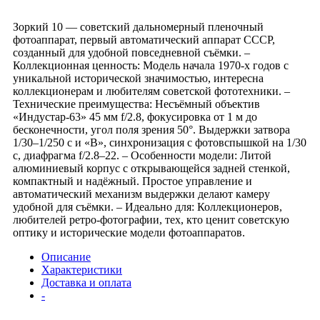
Зоркий 10 — советский дальномерный пленочный
фотоаппарат, первый автоматический аппарат СССР,
созданный для удобной повседневной съёмки. –
Коллекционная ценность: Модель начала 1970-х годов с
уникальной исторической значимостью, интересна
коллекционерам и любителям советской фототехники. –
Технические преимущества: Несъёмный объектив
«Индустар-63» 45 мм f/2.8, фокусировка от 1 м до
бесконечности, угол поля зрения 50°. Выдержки затвора
1/30–1/250 с и «B», синхронизация с фотовспышкой на 1/30
с, диафрагма f/2.8–22. – Особенности модели: Литой
алюминиевый корпус с открывающейся задней стенкой,
компактный и надёжный. Простое управление и
автоматический механизм выдержки делают камеру
удобной для съёмки. – Идеально для: Коллекционеров,
любителей ретро-фотографии, тех, кто ценит советскую
оптику и исторические модели фотоаппаратов.
Описание
Характеристики
Доставка и оплата
-