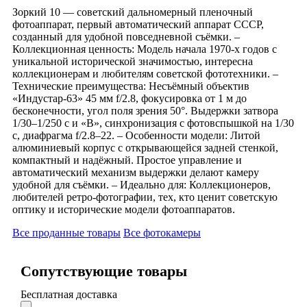
Зоркий 10 — советский дальномерный пленочный
фотоаппарат, первый автоматический аппарат СССР,
созданный для удобной повседневной съёмки. –
Коллекционная ценность: Модель начала 1970-х годов с
уникальной исторической значимостью, интересна
коллекционерам и любителям советской фототехники. –
Технические преимущества: Несъёмный объектив
«Индустар-63» 45 мм f/2.8, фокусировка от 1 м до
бесконечности, угол поля зрения 50°. Выдержки затвора
1/30–1/250 с и «B», синхронизация с фотовспышкой на 1/30
с, диафрагма f/2.8–22. – Особенности модели: Литой
алюминиевый корпус с открывающейся задней стенкой,
компактный и надёжный. Простое управление и
автоматический механизм выдержки делают камеру
удобной для съёмки. – Идеально для: Коллекционеров,
любителей ретро-фотографии, тех, кто ценит советскую
оптику и исторические модели фотоаппаратов.
Все проданные товары
Все фотокамеры
Сопутствующие товары
Бесплатная доставка