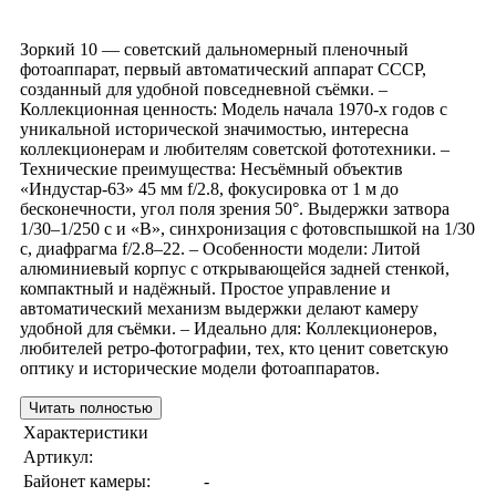
Зоркий 10 — советский дальномерный пленочный
фотоаппарат, первый автоматический аппарат СССР,
созданный для удобной повседневной съёмки. –
Коллекционная ценность: Модель начала 1970-х годов с
уникальной исторической значимостью, интересна
коллекционерам и любителям советской фототехники. –
Технические преимущества: Несъёмный объектив
«Индустар-63» 45 мм f/2.8, фокусировка от 1 м до
бесконечности, угол поля зрения 50°. Выдержки затвора
1/30–1/250 с и «B», синхронизация с фотовспышкой на 1/30
с, диафрагма f/2.8–22. – Особенности модели: Литой
алюминиевый корпус с открывающейся задней стенкой,
компактный и надёжный. Простое управление и
автоматический механизм выдержки делают камеру
удобной для съёмки. – Идеально для: Коллекционеров,
любителей ретро-фотографии, тех, кто ценит советскую
оптику и исторические модели фотоаппаратов.
Читать полностью
Характеристики
Артикул:
Байонет камеры:
-