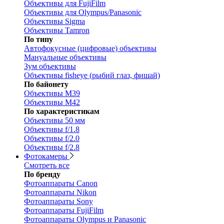
Объективы для FujiFilm
Объективы для Olympus/Panasonic
Объективы Sigma
Объективы Tamron
По типу
Автофокусные (цифровые) объективы
Мануальные объективы
Зум объективы
Объективы fisheye (рыбий глаз, фишай)
По байонету
Объективы M39
Объективы M42
По характеристикам
Объективы 50 мм
Объективы f/1.8
Объективы f/2.0
Объективы f/2.8
Фотокамеры
Смотреть все
По бренду
Фотоаппараты Canon
Фотоаппараты Nikon
Фотоаппараты Sony
Фотоаппараты FujiFilm
Фотоаппараты Olympus и Panasonic