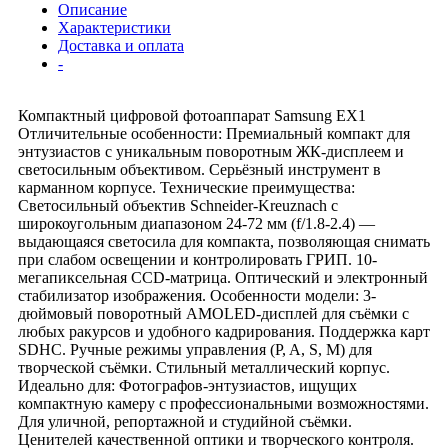
Описание
Характеристики
Доставка и оплата
-
Компактный цифровой фотоаппарат Samsung EX1
Отличительные особенности: Премиальный компакт для
энтузиастов с уникальным поворотным ЖК-дисплеем и
светосильным объективом. Серьёзный инструмент в
карманном корпусе. Технические преимущества:
Светосильный объектив Schneider-Kreuznach с
широкоугольным диапазоном 24-72 мм (f/1.8-2.4) —
выдающаяся светосила для компакта, позволяющая снимать
при слабом освещении и контролировать ГРИП. 10-
мегапиксельная CCD-матрица. Оптический и электронный
стабилизатор изображения. Особенности модели: 3-
дюймовый поворотный AMOLED-дисплей для съёмки с
любых ракурсов и удобного кадрирования. Поддержка карт
SDHC. Ручные режимы управления (P, A, S, M) для
творческой съёмки. Стильный металлический корпус.
Идеально для: Фотографов-энтузиастов, ищущих
компактную камеру с профессиональными возможностями.
Для уличной, репортажной и студийной съёмки.
Ценителей качественной оптики и творческого контроля.