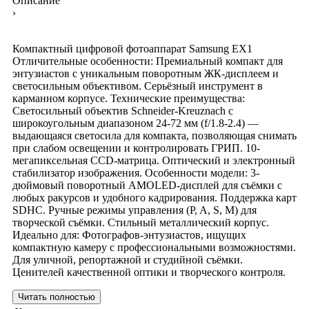
Описание
›
Компактный цифровой фотоаппарат Samsung EX1
Отличительные особенности: Премиальный компакт для
энтузиастов с уникальным поворотным ЖК-дисплеем и
светосильным объективом. Серьёзный инструмент в
карманном корпусе. Технические преимущества:
Светосильный объектив Schneider-Kreuznach с
широкоугольным диапазоном 24-72 мм (f/1.8-2.4) —
выдающаяся светосила для компакта, позволяющая снимать
при слабом освещении и контролировать ГРИП. 10-
мегапиксельная CCD-матрица. Оптический и электронный
стабилизатор изображения. Особенности модели: 3-
дюймовый поворотный AMOLED-дисплей для съёмки с
любых ракурсов и удобного кадрирования. Поддержка карт
SDHC. Ручные режимы управления (P, A, S, M) для
творческой съёмки. Стильный металлический корпус.
Идеально для: Фотографов-энтузиастов, ищущих
компактную камеру с профессиональными возможностями.
Для уличной, репортажной и студийной съёмки.
Ценителей качественной оптики и творческого контроля.
Читать полностью