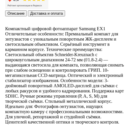
Описание
Доставка и оплата
Компактный цифровой фотоаппарат Samsung EX1
Отличительные особенности: Премиальный компакт для
энтузиастов с уникальным поворотным ЖК-дисплеем и
светосильным объективом. Серьёзный инструмент в
карманном корпусе. Технические преимущества:
Светосильный объектив Schneider-Kreuznach с
широкоугольным диапазоном 24-72 мм (f/1.8-2.4) —
выдающаяся светосила для компакта, позволяющая снимать
при слабом освещении и контролировать ГРИП. 10-
мегапиксельная CCD-матрица. Оптический и электронный
стабилизатор изображения. Особенности модели: 3-
дюймовый поворотный AMOLED-дисплей для съёмки с
любых ракурсов и удобного кадрирования. Поддержка карт
SDHC. Ручные режимы управления (P, A, S, M) для
творческой съёмки. Стильный металлический корпус.
Идеально для: Фотографов-энтузиастов, ищущих
компактную камеру с профессиональными возможностями.
Для уличной, репортажной и студийной съёмки.
Ценителей качественной оптики и творческого контроля.