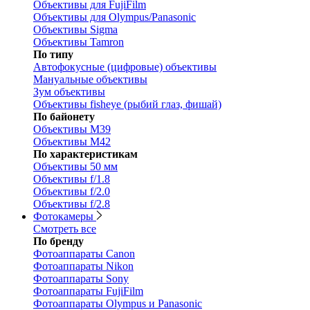
Объективы для FujiFilm
Объективы для Olympus/Panasonic
Объективы Sigma
Объективы Tamron
По типу
Автофокусные (цифровые) объективы
Мануальные объективы
Зум объективы
Объективы fisheye (рыбий глаз, фишай)
По байонету
Объективы M39
Объективы M42
По характеристикам
Объективы 50 мм
Объективы f/1.8
Объективы f/2.0
Объективы f/2.8
Фотокамеры
Смотреть все
По бренду
Фотоаппараты Canon
Фотоаппараты Nikon
Фотоаппараты Sony
Фотоаппараты FujiFilm
Фотоаппараты Olympus и Panasonic