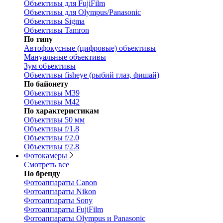
Объективы для FujiFilm
Объективы для Olympus/Panasonic
Объективы Sigma
Объективы Tamron
По типу
Автофокусные (цифровые) объективы
Мануальные объективы
Зум объективы
Объективы fisheye (рыбий глаз, фишай)
По байонету
Объективы M39
Объективы M42
По характеристикам
Объективы 50 мм
Объективы f/1.8
Объективы f/2.0
Объективы f/2.8
Фотокамеры
Смотреть все
По бренду
Фотоаппараты Canon
Фотоаппараты Nikon
Фотоаппараты Sony
Фотоаппараты FujiFilm
Фотоаппараты Olympus и Panasonic