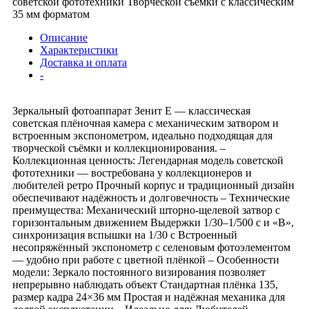
советской фототехники Творческой съёмки с классическим
35 мм форматом
Описание
Характеристики
Доставка и оплата
-
Зеркальный фотоаппарат Зенит Е — классическая
советская плёночная камера с механическим затвором и
встроенным экспонометром, идеально подходящая для
творческой съёмки и коллекционирования. –
Коллекционная ценность: Легендарная модель советской
фототехники — востребована у коллекционеров и
любителей ретро Прочный корпус и традиционный дизайн
обеспечивают надёжность и долговечность – Технические
преимущества: Механический шторно-щелевой затвор с
горизонтальным движением Выдержки 1/30–1/500 с и «B»,
синхронизация вспышки на 1/30 с Встроенный
несопряжённый экспонометр с селеновым фотоэлементом
— удобно при работе с цветной плёнкой – Особенности
модели: Зеркало постоянного визирования позволяет
непрерывно наблюдать объект Стандартная плёнка 135,
размер кадра 24×36 мм Простая и надёжная механика для