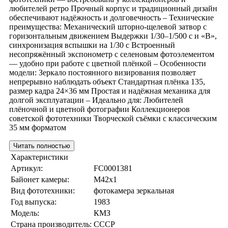
любителей ретро Прочный корпус и традиционный дизайн
обеспечивают надёжность и долговечность – Технические
преимущества: Механический шторно-щелевой затвор с
горизонтальным движением Выдержки 1/30–1/500 с и «B»,
синхронизация вспышки на 1/30 с Встроенный
несопряжённый экспонометр с селеновым фотоэлементом
— удобно при работе с цветной плёнкой – Особенности
модели: Зеркало постоянного визирования позволяет
непрерывно наблюдать объект Стандартная плёнка 135,
размер кадра 24×36 мм Простая и надёжная механика для
долгой эксплуатации – Идеально для: Любителей
плёночной и цветной фотографии Коллекционеров
советской фототехники Творческой съёмки с классическим
35 мм форматом
Читать полностью
Характеристики
Артикул:
FC0001381
Байонет камеры:
M42x1
Вид фототехники:
фотокамера зеркальная
Год выпуска:
1983
Модель:
КМЗ
Страна производитель:
СССР