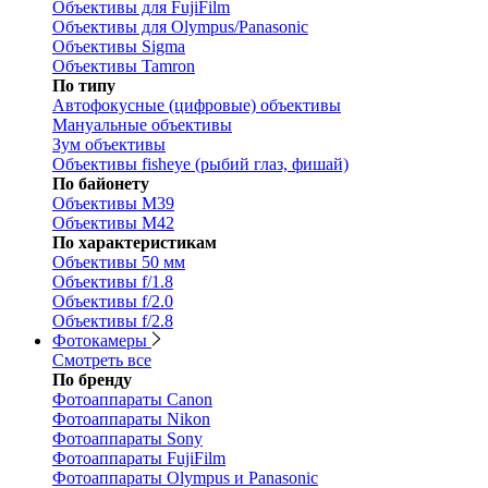
Объективы для FujiFilm
Объективы для Olympus/Panasonic
Объективы Sigma
Объективы Tamron
По типу
Автофокусные (цифровые) объективы
Мануальные объективы
Зум объективы
Объективы fisheye (рыбий глаз, фишай)
По байонету
Объективы M39
Объективы M42
По характеристикам
Объективы 50 мм
Объективы f/1.8
Объективы f/2.0
Объективы f/2.8
Фотокамеры
Смотреть все
По бренду
Фотоаппараты Canon
Фотоаппараты Nikon
Фотоаппараты Sony
Фотоаппараты FujiFilm
Фотоаппараты Olympus и Panasonic