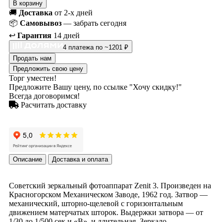
В корзину
🚚
Доставка
от 2-х дней
📦
Самовывоз
— забрать сегодня
↩️
Гарантия
14 дней
4 платежа по ~1201 ₽
Продать нам
Предложить свою цену
Торг уместен!
Предложите Вашу цену, по ссылке "Хочу скидку!"
Всегда договоримся!
Расчитать доставку
Описание
Доставка и оплата
Советский зеркальный фотоаппарат Zenit 3. Произведен на
Красногорском Механическом Заводе, 1962 год. Затвор —
механический, шторно-щелевой с горизонтальным
движением матерчатых шторок. Выдержки затвора — от
1/30 до 1/500 сек и «B». и длительная. Зеркало