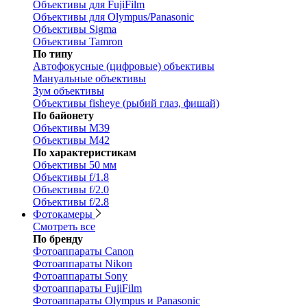
Объективы для FujiFilm
Объективы для Olympus/Panasonic
Объективы Sigma
Объективы Tamron
По типу
Автофокусные (цифровые) объективы
Мануальные объективы
Зум объективы
Объективы fisheye (рыбий глаз, фишай)
По байонету
Объективы M39
Объективы M42
По характеристикам
Объективы 50 мм
Объективы f/1.8
Объективы f/2.0
Объективы f/2.8
Фотокамеры
Смотреть все
По бренду
Фотоаппараты Canon
Фотоаппараты Nikon
Фотоаппараты Sony
Фотоаппараты FujiFilm
Фотоаппараты Olympus и Panasonic