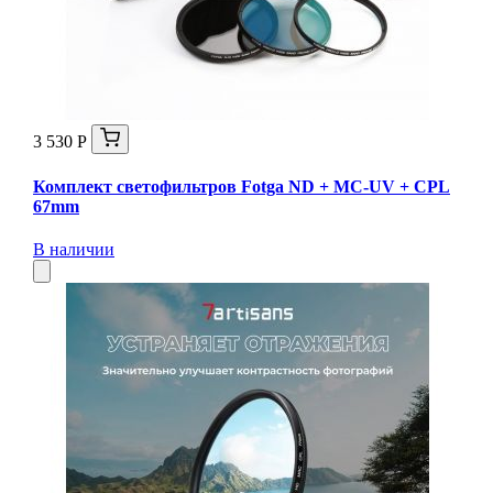
3 530 Р
Комплект светофильтров Fotga ND + MC-UV + CPL
67mm
В наличии