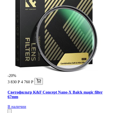
-20%
3 830 Р
4 760 Р
Светофильтр K&F Concept Nano-X Balck magic filter
67mm
В наличии