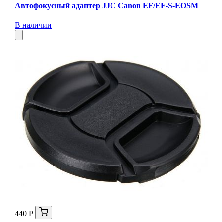
Автофокусный адаптер JJC Canon EF/EF-S-EOSM
В наличии
440 Р