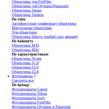
Объективы для FujiFilm
Объективы для Olympus/Panasonic
Объективы Sigma
Объективы Tamron
По типу
Автофокусные (цифровые) объективы
Мануальные объективы
Зум объективы
Объективы fisheye (рыбий глаз, фишай)
По байонету
Объективы M39
Объективы M42
По характеристикам
Объективы 50 мм
Объективы f/1.8
Объективы f/2.0
Объективы f/2.8
Фотокамеры
Смотреть все
По бренду
Фотоаппараты Canon
Фотоаппараты Nikon
Фотоаппараты Sony
Фотоаппараты FujiFilm
Фотоаппараты Olympus и Panasonic