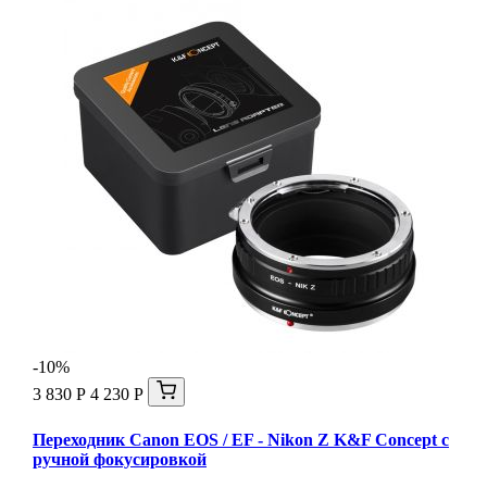
-10%
3 830 Р
4 230 Р
Переходник Canon EOS / EF - Nikon Z K&F Concept с
ручной фокусировкой