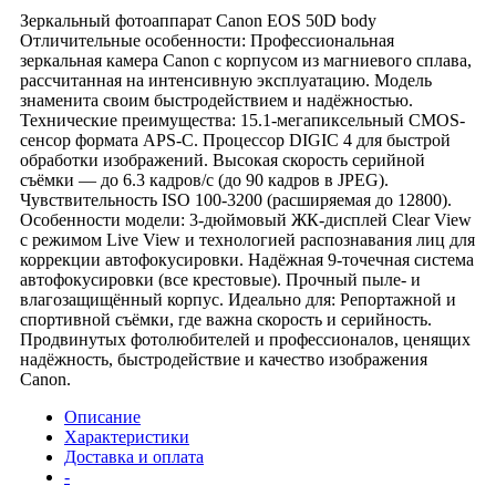
Зеркальный фотоаппарат Canon EOS 50D body
Отличительные особенности: Профессиональная
зеркальная камера Canon с корпусом из магниевого сплава,
рассчитанная на интенсивную эксплуатацию. Модель
знаменита своим быстродействием и надёжностью.
Технические преимущества: 15.1-мегапиксельный CMOS-
сенсор формата APS-C. Процессор DIGIC 4 для быстрой
обработки изображений. Высокая скорость серийной
съёмки — до 6.3 кадров/с (до 90 кадров в JPEG).
Чувствительность ISO 100-3200 (расширяемая до 12800).
Особенности модели: 3-дюймовый ЖК-дисплей Clear View
с режимом Live View и технологией распознавания лиц для
коррекции автофокусировки. Надёжная 9-точечная система
автофокусировки (все крестовые). Прочный пыле- и
влагозащищённый корпус. Идеально для: Репортажной и
спортивной съёмки, где важна скорость и серийность.
Продвинутых фотолюбителей и профессионалов, ценящих
надёжность, быстродействие и качество изображения
Canon.
Описание
Характеристики
Доставка и оплата
-