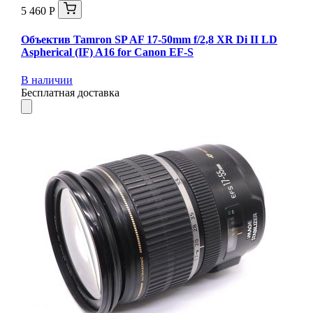
5 460 Р
Объектив Tamron SP AF 17-50mm f/2,8 XR Di II LD
Aspherical (IF) A16 for Canon EF-S
В наличии
Бесплатная доставка