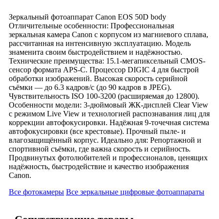
Зеркальный фотоаппарат Canon EOS 50D body
Отличительные особенности: Профессиональная
зеркальная камера Canon с корпусом из магниевого сплава,
рассчитанная на интенсивную эксплуатацию. Модель
знаменита своим быстродействием и надёжностью.
Технические преимущества: 15.1-мегапиксельный CMOS-
сенсор формата APS-C. Процессор DIGIC 4 для быстрой
обработки изображений. Высокая скорость серийной
съёмки — до 6.3 кадров/с (до 90 кадров в JPEG).
Чувствительность ISO 100-3200 (расширяемая до 12800).
Особенности модели: 3-дюймовый ЖК-дисплей Clear View
с режимом Live View и технологией распознавания лиц для
коррекции автофокусировки. Надёжная 9-точечная система
автофокусировки (все крестовые). Прочный пыле- и
влагозащищённый корпус. Идеально для: Репортажной и
спортивной съёмки, где важна скорость и серийность.
Продвинутых фотолюбителей и профессионалов, ценящих
надёжность, быстродействие и качество изображения
Canon.
Все фотокамеры
Все зеркальные цифровые фотоаппараты