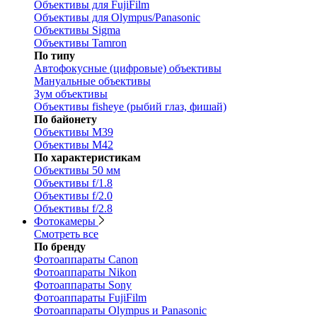
Объективы для FujiFilm
Объективы для Olympus/Panasonic
Объективы Sigma
Объективы Tamron
По типу
Автофокусные (цифровые) объективы
Мануальные объективы
Зум объективы
Объективы fisheye (рыбий глаз, фишай)
По байонету
Объективы M39
Объективы M42
По характеристикам
Объективы 50 мм
Объективы f/1.8
Объективы f/2.0
Объективы f/2.8
Фотокамеры
Смотреть все
По бренду
Фотоаппараты Canon
Фотоаппараты Nikon
Фотоаппараты Sony
Фотоаппараты FujiFilm
Фотоаппараты Olympus и Panasonic