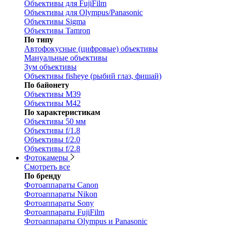
Объективы для FujiFilm
Объективы для Olympus/Panasonic
Объективы Sigma
Объективы Tamron
По типу
Автофокусные (цифровые) объективы
Мануальные объективы
Зум объективы
Объективы fisheye (рыбий глаз, фишай)
По байонету
Объективы M39
Объективы M42
По характеристикам
Объективы 50 мм
Объективы f/1.8
Объективы f/2.0
Объективы f/2.8
Фотокамеры
Смотреть все
По бренду
Фотоаппараты Canon
Фотоаппараты Nikon
Фотоаппараты Sony
Фотоаппараты FujiFilm
Фотоаппараты Olympus и Panasonic