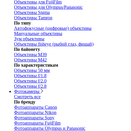
Объективы для FujiFilm
Объективы для Olympus/Panasonic
Объективы Sigma
Объективы Tamron
По типу
Автофокусные (цифровые) объективы
Мануальные объективы
Зум объективы
Объективы fisheye (рыбий глаз, фишай)
По байонету
Объективы M39
Объективы M42
По характеристикам
Объективы 50 мм
Объективы f/1.8
Объективы f/2.0
Объективы f/2.8
Фотокамеры
Смотреть все
По бренду
Фотоаппараты Canon
Фотоаппараты Nikon
Фотоаппараты Sony
Фотоаппараты FujiFilm
Фотоаппараты Olympus и Panasonic