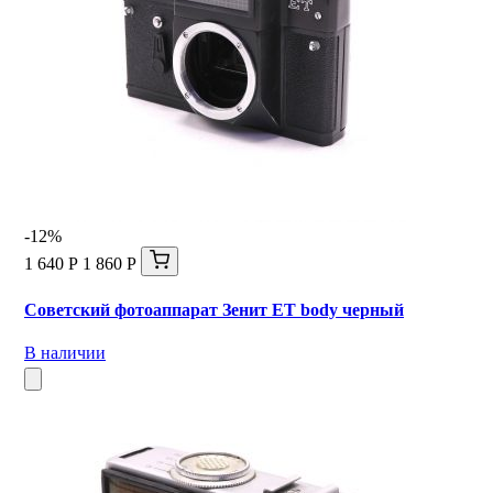
-12%
1 640 Р
1 860 Р
Советский фотоаппарат Зенит ЕТ body черный
В наличии