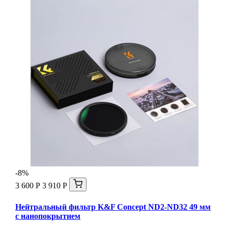
-8%
3 600 Р
3 910 Р
Нейтральный фильтр K&F Concept ND2-ND32 49 мм
с нанопокрытием